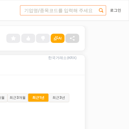
로그인
AI
한국거래소(KRX)
개월
최근
3개월
최근
1년
최근
3년