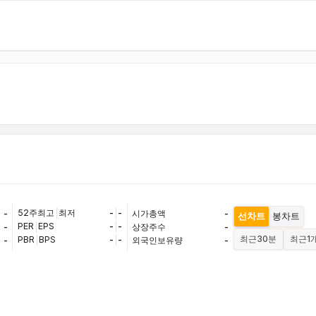
52주최고
|
최저
-
|
-
-
시가총액
-
선차트
봉차트
PER
|
EPS
-
|
-
-
상장주수
-
최근
30분
최근
1
PBR
|
BPS
-
|
-
-
외국인보유량
-