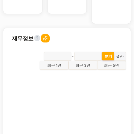
재무정보
~
분기
결산
최근 1년
최근 3년
최근 5년