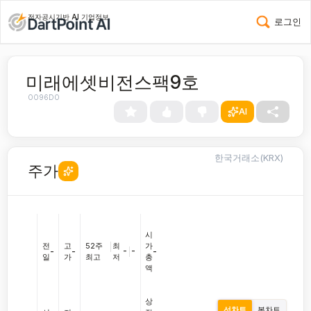
전자공시기반 AI 기업정보
로그인
미래에셋비전스팩9호
0096D0
AI
한국거래소(KRX)
주가
시
전
고
52주
|
최
가
-
|
-
-
-
-
일
가
최고
저
총
액
상
선차트
봉차트