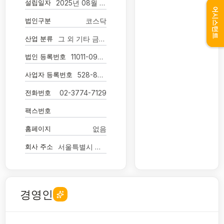
설립일자
2025년 08월 07일
어시스턴트
법인구분
코스닥
산업 분류
그 외 기타 금융 지원 서비스업
법인 등록번호
11011-0934004
사업자 등록번호
528-87-03961
전화번호
02-3774-7129
팩스번호
홈페이지
없음
회사 주소
서울특별시 중구 을지로5길 26 이스트타워
경영인