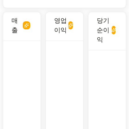
매
영업
당기
출
이익
순이
익