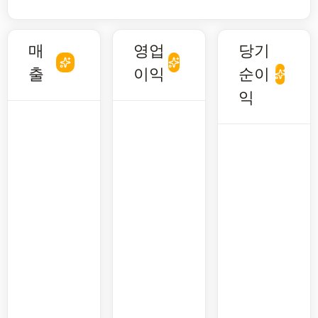
매
영업
당기
출
이익
순이
익