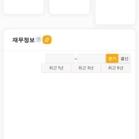
재무정보
~
분기
결산
최근 1년
최근 3년
최근 5년