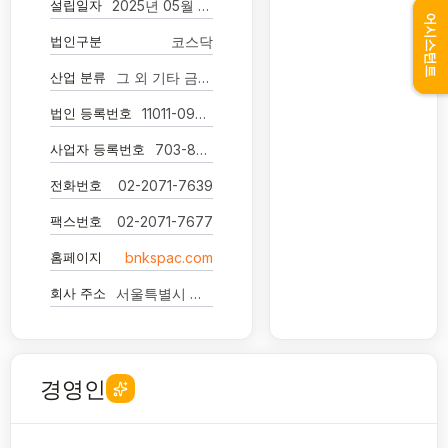
설립일자
2025년 05월 26일
어시스턴트
법인구분
코스닥
산업 분류
그 외 기타 금융 지원 서비스업
법인 등록번호
11011-0927257
사업자 등록번호
703-87-03392
전화번호
02-2071-7639
팩스번호
02-2071-7677
홈페이지
bnkspac.com
회사 주소
서울특별시 영등포구 국제금융로2길 24 6층(여의도동, 비엔케이금융타워)
경영인