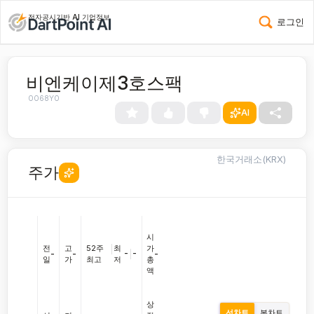
전자공시기반 AI 기업정보
로그인
비엔케이제3호스팩
0068Y0
AI
한국거래소(KRX)
주가
시
전
고
52주
|
최
가
-
|
-
-
-
-
일
가
최고
저
총
액
상
선차트
봉차트