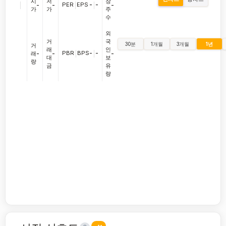
시
저
장
|
PER
|
EPS
-
|
-
-
-
-
가
가
주
수
외
거
국
30분
1개월
3개월
1년
거
래
인
PBR
|
BPS
-
|
-
래
-
-
-
대
보
량
금
유
량