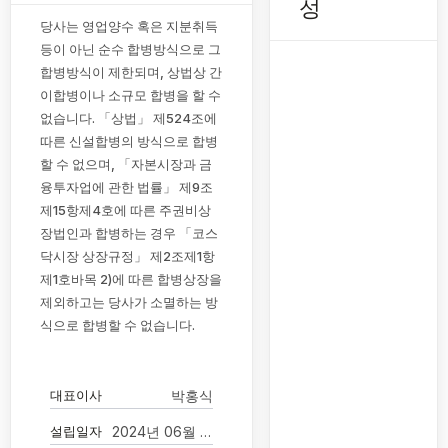
성
당사는 영업양수 혹은 지분취득
등이 아닌 순수 합병방식으로 그
합병방식이 제한되며, 상법상 간
이합병이나 소규모 합병을 할 수
없습니다. 「상법」 제524조에
따른 신설합병의 방식으로 합병
할 수 없으며, 「자본시장과 금
융투자업에 관한 법률」 제9조
제15항제4호에 따른 주권비상
장법인과 합병하는 경우 「코스
닥시장 상장규정」 제2조제1항
제1호바목 2)에 따른 합병상장을
제외하고는 당사가 소멸하는 방
식으로 합병할 수 없습니다.
대표이사
박홍식
설립일자
2024년 06월 25일