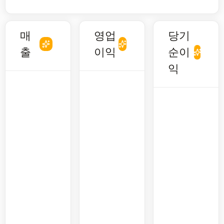
매
영업
당기
출
이익
순이
익