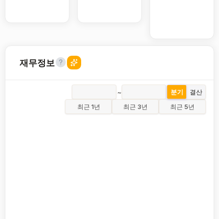
재무정보
~
분기
결산
최근 1년
최근 3년
최근 5년