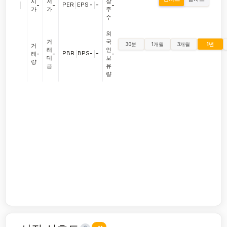
시
저
장
|
PER
|
EPS
-
|
-
-
-
-
가
가
주
수
외
거
국
30분
1개월
3개월
1년
거
래
인
PBR
|
BPS
-
|
-
래
-
-
-
대
보
량
금
유
량