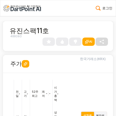
전자공시기반 AI 기업정보
로그인
유진스팩11호
488060
AI
한국거래소(KRX)
주가
시
전
고
52주
|
최
가
-
|
-
-
-
-
일
가
최고
저
총
액
상
선차트
봉차트