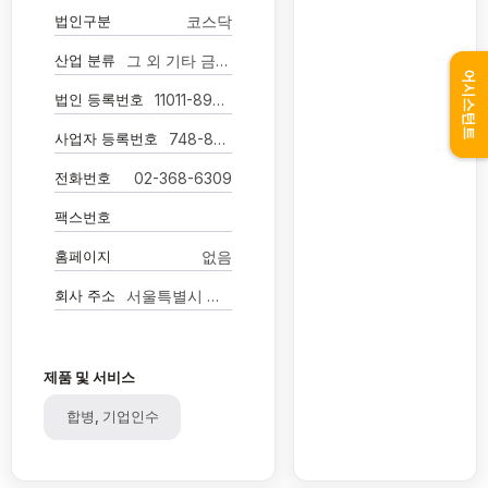
법인구분
코스닥
산업 분류
그 외 기타 금융 지원 서비스업
어시스턴트
법인 등록번호
11011-8984505
사업자 등록번호
748-88-03280
전화번호
02-368-6309
팩스번호
홈페이지
없음
회사 주소
서울특별시 영등포구 국제금융로 24
제품 및 서비스
합병, 기업인수