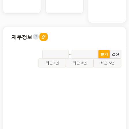
재무정보
~
분기
결산
최근 1년
최근 3년
최근 5년