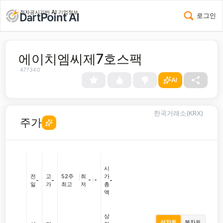
전자공시기반 AI 기업정보
로그인
에이치엠씨제7호스팩
477340
AI
한국거래소(KRX)
주가
시
전
고
52주
|
최
가
-
|
-
-
-
-
일
가
최고
저
총
액
상
선차트
봉차트