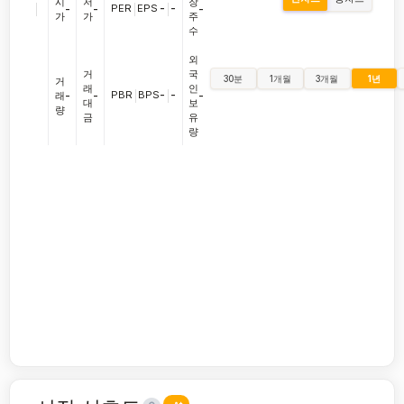
시
저
장
|
PER
|
EPS
-
|
-
-
-
-
가
가
주
수
외
거
국
30분
1개월
3개월
1년
거
래
인
PBR
|
BPS
-
|
-
래
-
-
-
대
보
량
금
유
량