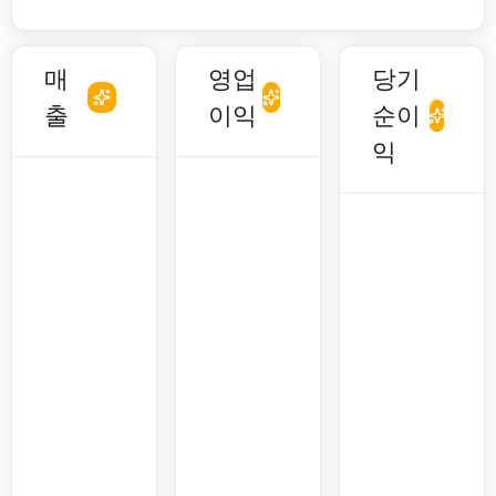
매
영업
당기
출
이익
순이
익