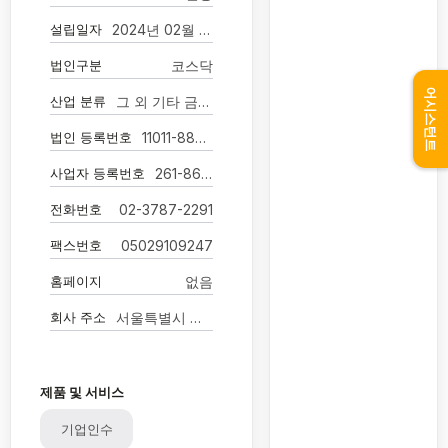
설립일자
2024년 02월 15일
법인구분
코스닥
어시스턴트
산업 분류
그 외 기타 금융 지원 서비스업
법인 등록번호
11011-8870118
사업자 등록번호
261-86-03362
전화번호
02-3787-2291
팩스번호
05029109247
홈페이지
없음
회사 주소
서울특별시 영등포구 국제금융로2길 28
제품 및 서비스
기업인수