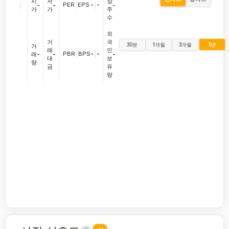
시
저
장
|
PER
|
EPS
-
|
-
-
-
-
가
가
주
수
외
거
국
30분
1개월
3개월
1년
거
래
인
PBR
|
BPS
-
|
-
래
-
-
-
대
보
량
금
유
량