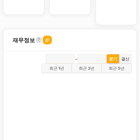
재무정보
~
분기
결산
최근 1년
최근 3년
최근 5년