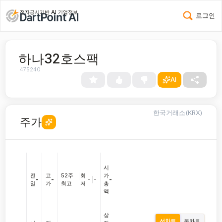
전자공시기반 AI 기업정보
로그인
하나32호스팩
475240
AI
한국거래소(KRX)
주가
시
전
고
52주
|
최
가
-
|
-
-
-
-
일
가
최고
저
총
액
상
선차트
봉차트