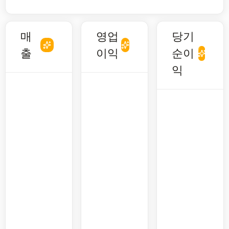
매
영업
당기
출
이익
순이
익