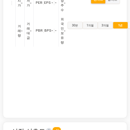
시
저
장
|
PER
|
EPS
-
|
-
-
-
-
가
가
주
수
외
거
국
30분
1개월
3개월
1년
거
래
인
PBR
|
BPS
-
|
-
래
-
-
-
대
보
량
금
유
량