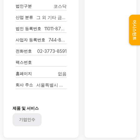
법인구분
코스닥
산업 분류
그 외 기타 금융 지원 서비스업
어시스턴트
법인 등록번호
11011-8794475
사업자 등록번호
744-88-02770
전화번호
02-3773-8591
팩스번호
홈페이지
없음
회사 주소
서울특별시 영등포구 국제금융로8길 31
제품 및 서비스
기업인수