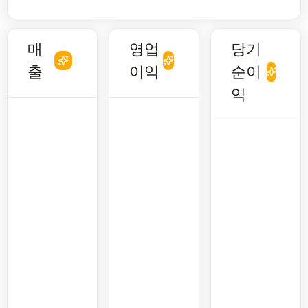
매
영업
당기
출
이익
순이
익