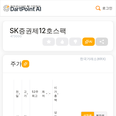
전자공시기반 AI 기업정보
로그인
SK증권제12호스팩
473000
AI
한국거래소(KRX)
주가
시
전
고
52주
|
최
가
-
|
-
-
-
-
일
가
최고
저
총
액
상
선차트
봉차트