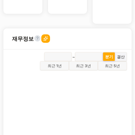
재무정보
~
분기
결산
최근 1년
최근 3년
최근 5년