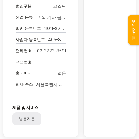
법인구분
코스닥
산업 분류
그 외 기타 금융 지원 서비스업
어시스턴트
법인 등록번호
11011-8782032
사업자 등록번호
405-86-02978
전화번호
02-3773-8591
팩스번호
홈페이지
없음
회사 주소
서울특별시 영등포구 국제금융로8길 31
제품 및 서비스
법률자문