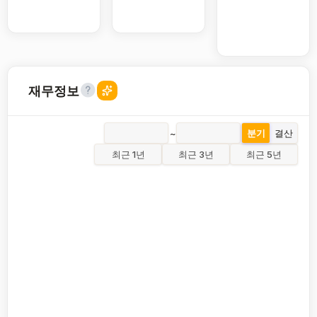
재무정보
~
분기
결산
최근 1년
최근 3년
최근 5년