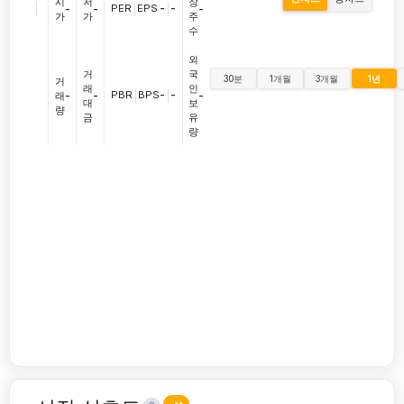
시
저
장
|
PER
|
EPS
-
|
-
-
-
-
가
가
주
수
외
거
국
30분
1개월
3개월
1년
거
래
인
PBR
|
BPS
-
|
-
래
-
-
-
대
보
량
금
유
량