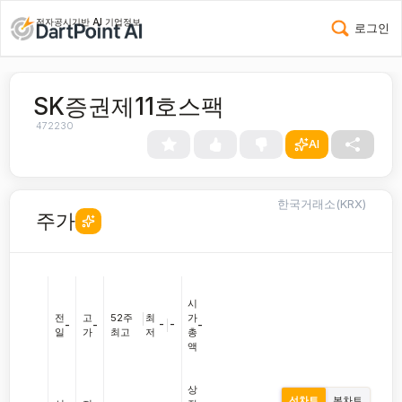
전자공시기반 AI 기업정보
로그인
SK증권제11호스팩
472230
AI
한국거래소(KRX)
주가
시
전
고
52주
|
최
가
-
|
-
-
-
-
일
가
최고
저
총
액
상
선차트
봉차트