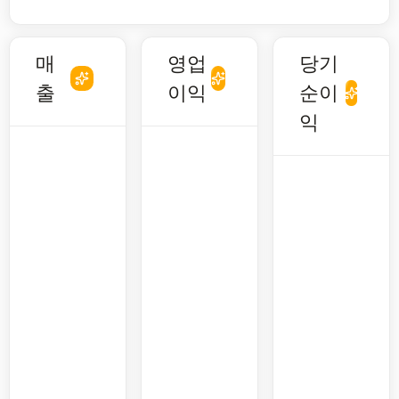
매
영업
당기
출
이익
순이
익