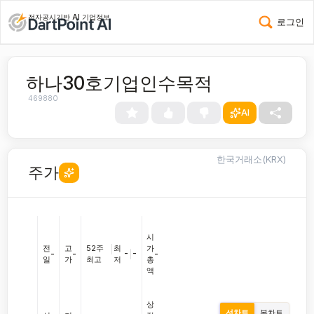
전자공시기반 AI 기업정보
로그인
하나30호기업인수목적
469880
AI
한국거래소(KRX)
주가
시
전
고
52주
|
최
가
-
|
-
-
-
-
일
가
최고
저
총
액
상
선차트
봉차트