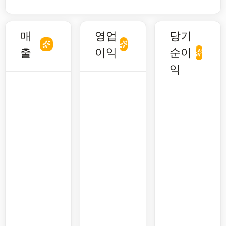
매
영업
당기
출
이익
순이
익