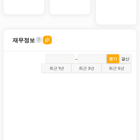
재무정보
~
분기
결산
최근 1년
최근 3년
최근 5년