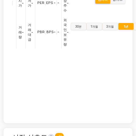
시
저
장
|
PER
|
EPS
-
|
-
-
-
-
가
가
주
수
외
거
국
30분
1개월
3개월
1년
거
래
인
PBR
|
BPS
-
|
-
래
-
-
-
대
보
량
금
유
량