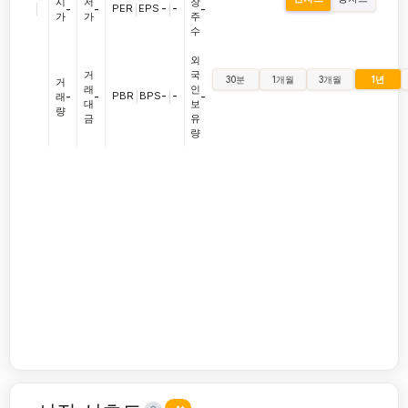
시
저
장
|
PER
|
EPS
-
|
-
-
-
-
가
가
주
수
외
거
국
30분
1개월
3개월
1년
거
래
인
PBR
|
BPS
-
|
-
래
-
-
-
대
보
량
금
유
량