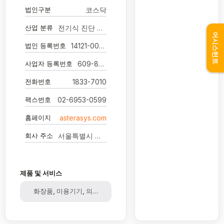
법인구분
코스닥
산업 분류
전기식 진단 및 요법 기기 제조업
어시스턴트
법인 등록번호
14121-0077086
사업자 등록번호
609-86-25063
전화번호
1833-7010
팩스번호
02-6953-0599
홈페이지
asterasys.com
회사 주소
서울특별시 성동구 성수일로4길 25, 서울숲코오롱디지털타워1차 1005호
제품 및 서비스
화장품, 미용기기, 의료기기