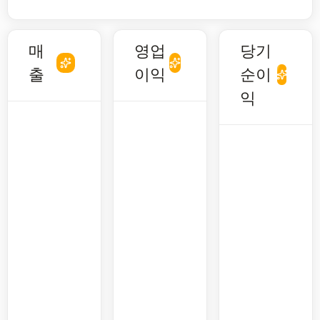
매
영업
당기
출
이익
순이
익