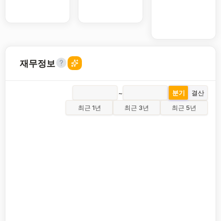
재무정보
~
분기
결산
최근 1년
최근 3년
최근 5년