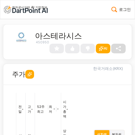
전자공시기반 AI 기업정보
로그인
아스테라시스
450950
AI
한국거래소(KRX)
주가
시
전
고
52주
|
최
가
-
|
-
-
-
-
일
가
최고
저
총
액
상
선차트
봉차트