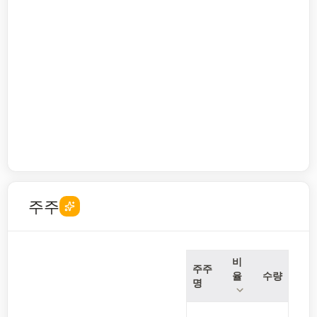
주주
비
주주
율
수량
명