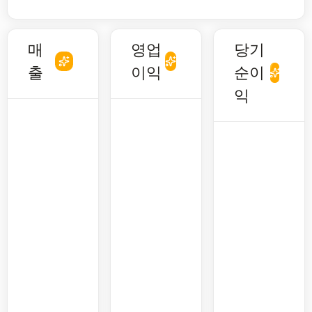
매
영업
당기
출
이익
순이
익