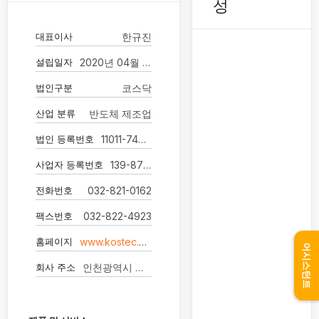
성
대표이사
한규진
설립일자
2020년 04월 28일
법인구분
코스닥
산업 분류
반도체 제조업
법인 등록번호
11011-7471470
사업자 등록번호
139-87-01725
전화번호
032-821-0162
팩스번호
032-822-4923
홈페이지
www.kostec.net
어시스턴트
회사 주소
인천광역시 남동구 남동서로 261 주식회사 코스텍시스