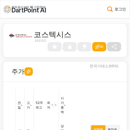
전자공시기반 AI 기업정보
로그인
코스텍시스
355150
AI
한국거래소(KRX)
주가
시
전
고
52주
|
최
가
-
|
-
-
-
-
일
가
최고
저
총
액
상
선차트
봉차트