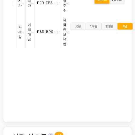
시
저
장
|
PER
|
EPS
-
|
-
-
-
-
가
가
주
수
외
거
국
30분
1개월
3개월
1년
거
래
인
PBR
|
BPS
-
|
-
래
-
-
-
대
보
량
금
유
량