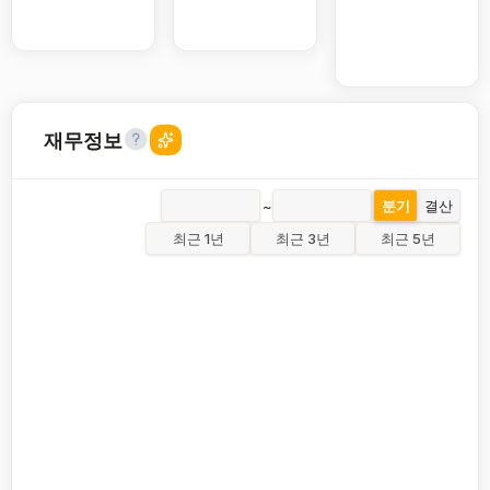
재무정보
~
분기
결산
최근 1년
최근 3년
최근 5년