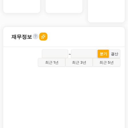
재무정보
~
분기
결산
최근 1년
최근 3년
최근 5년