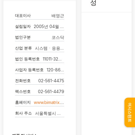
성
대표이사
배영근
설립일자
2005년 04월 02일
법인구분
코스닥
산업 분류
시스템ㆍ응용 소프트웨어 개발 및 공급업
법인 등록번호
11011-3200360
사업자 등록번호
120-86-79936
전화번호
02-561-4475
팩스번호
02-561-4479
홈페이지
www.bimatrix.co.kr
어시스턴트
회사 주소
서울특별시 강남구 선릉로 433, 신관 17층(역삼동)