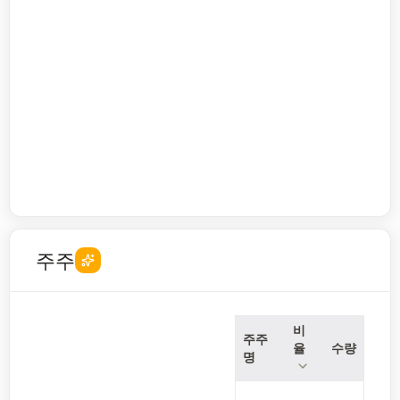
주주
비
주주
율
수량
명