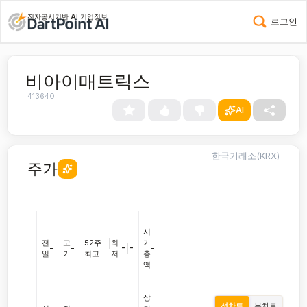
전자공시기반 AI 기업정보
로그인
비아이매트릭스
413640
AI
한국거래소(KRX)
주가
시
전
고
52주
|
최
가
-
|
-
-
-
-
일
가
최고
저
총
액
상
선차트
봉차트