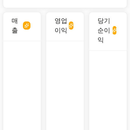
매
영업
당기
출
이익
순이
익