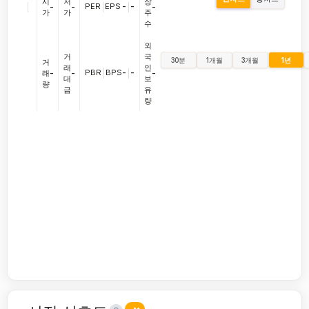
시
저
장
|
PER
|
EPS
-
|
-
-
-
-
가
가
주
수
외
거
국
30분
1개월
3개월
1년
거
래
인
PBR
|
BPS
-
|
-
래
-
-
-
대
보
량
금
유
량