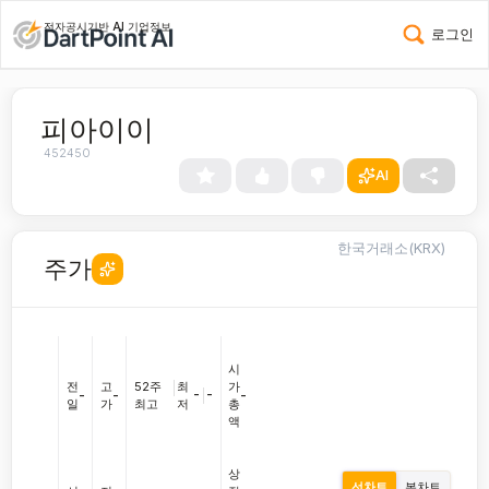
전자공시기반 AI 기업정보
로그인
피아이이
452450
AI
한국거래소(KRX)
주가
시
전
고
52주
|
최
가
-
|
-
-
-
-
일
가
최고
저
총
액
상
선차트
봉차트