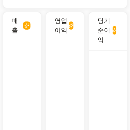
매
영업
당기
출
이익
순이
익