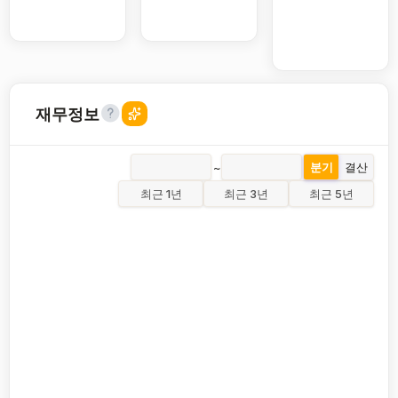
재무정보
~
분기
결산
최근 1년
최근 3년
최근 5년