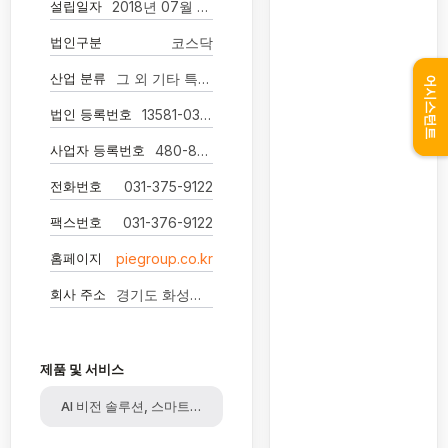
설립일자
2018년 07월 06일
법인구분
코스닥
산업 분류
그 외 기타 특수 목적용 기계 제조업
어시스턴트
법인 등록번호
13581-0345801
사업자 등록번호
480-88-01144
전화번호
031-375-9122
팩스번호
031-376-9122
홈페이지
piegroup.co.kr
회사 주소
경기도 화성시 동탄기흥로 614 더퍼스트타워2차 19층
제품 및 서비스
AI 비전 솔루션, 스마트팩토리솔루션