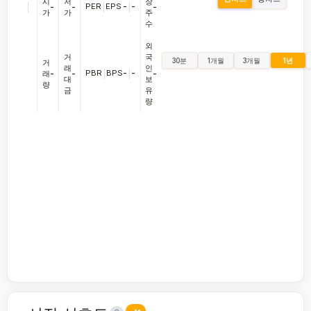
시
저
장
|
PER
|
EPS
-
|
-
-
-
-
가
가
주
수
외
거
국
30분
1개월
3개월
1년
거
래
인
PBR
|
BPS
-
|
-
래
-
-
-
대
보
량
금
유
량