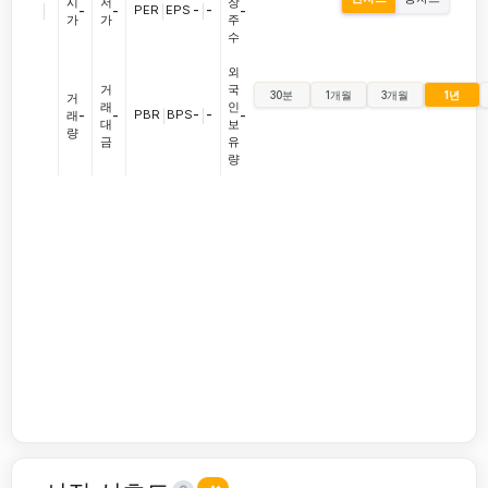
시
저
장
|
PER
|
EPS
-
|
-
-
-
-
가
가
주
수
외
거
국
30분
1개월
3개월
1년
거
래
인
PBR
|
BPS
-
|
-
래
-
-
-
대
보
량
금
유
량