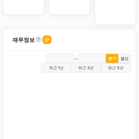
재무정보
~
분기
결산
최근 1년
최근 3년
최근 5년