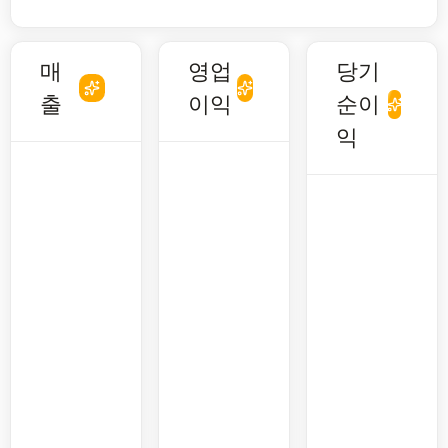
매
영업
당기
출
이익
순이
익