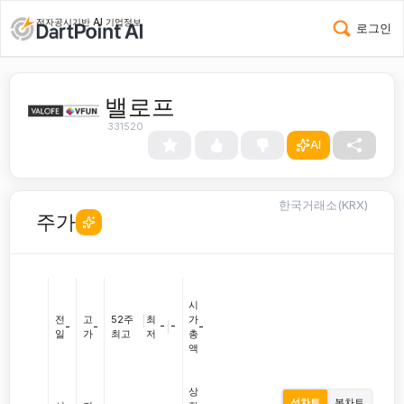
전자공시기반 AI 기업정보
로그인
밸로프
331520
AI
한국거래소(KRX)
주가
시
전
고
52주
|
최
가
-
|
-
-
-
-
일
가
최고
저
총
액
상
선차트
봉차트