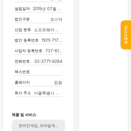
설립일자
2019년 07월 15일
법인구분
코스닥
어시스턴트
산업 분류
소프트웨어 개발 및 공급업
법인 등록번호
11011-7171731
사업자 등록번호
737-81-01610
전화번호
02-3771-9284
팩스번호
홈페이지
없음
회사 주소
서울특별시 금천구 남부순환로 1282 밸로프타워
제품 및 서비스
온라인게임, 모바일게임, 게임