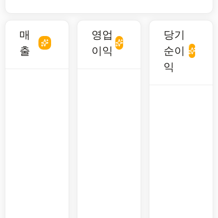
매
영업
당기
출
이익
순이
익