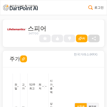
전자공시기반 AI 기업정보
로그인
스피어
347700
AI
한국거래소(KRX)
주가
시
전
고
52주
|
최
가
-
|
-
-
-
-
일
가
최고
저
총
액
상
선차트
봉차트