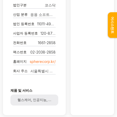
법인구분
코스닥
산업 분류
응용 소프트웨어 개발 및 공급업
어시스턴트
법인 등록번호
11011-4969189
사업자 등록번호
120-87-88602
전화번호
1661-2858
팩스번호
02-2038-2858
홈페이지
spherecorp.kr/
회사 주소
서울특별시 강남구 삼성로95길 27 3층
제품 및 서비스
헬스케어, 인공지능, 의료기기, 건강기능식품, 운동용품