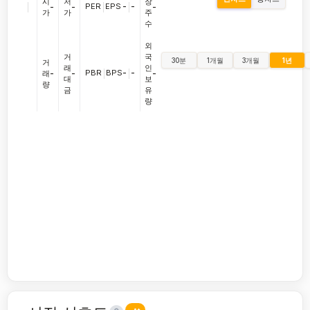
시
저
장
|
PER
|
EPS
-
|
-
-
-
-
가
가
주
수
외
거
국
30분
1개월
3개월
1년
거
래
인
PBR
|
BPS
-
|
-
래
-
-
-
대
보
량
금
유
량