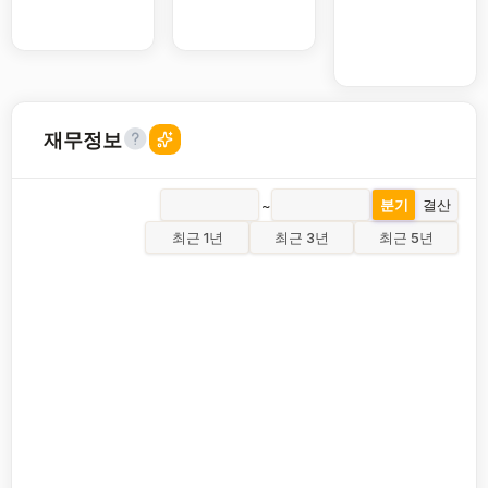
재무정보
~
분기
결산
최근 1년
최근 3년
최근 5년