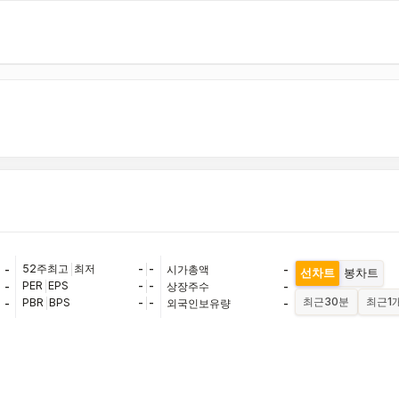
52주최고
|
최저
-
|
-
-
시가총액
-
선차트
봉차트
PER
|
EPS
-
|
-
-
상장주수
-
최근
30분
최근
1
PBR
|
BPS
-
|
-
-
외국인보유량
-