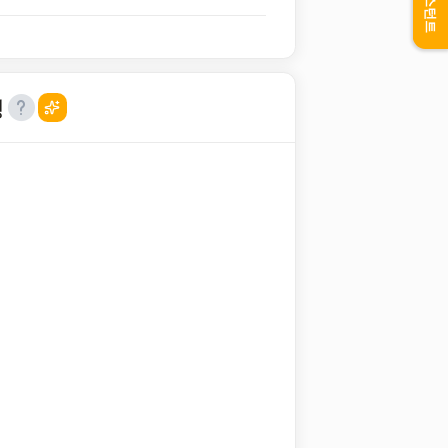
어시스턴트
성