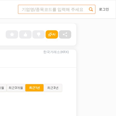
로그인
AI
한국거래소(KRX)
개월
최근
3개월
최근
1년
최근
3년