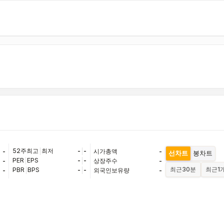
52주최고
|
최저
-
|
-
-
시가총액
-
선차트
봉차트
PER
|
EPS
-
|
-
-
상장주수
-
최근
30분
최근
1
PBR
|
BPS
-
|
-
-
외국인보유량
-