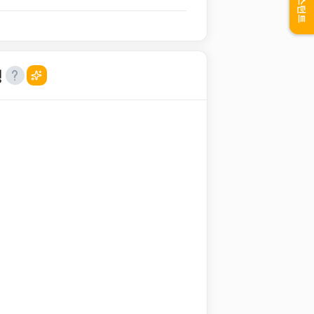
어시스턴트
성