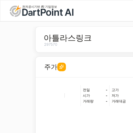
전자공시기반 AI 기업정보
아틀라스링크
297570
주가
전일
-
고가
|
시가
-
저가
거래량
-
거래대금