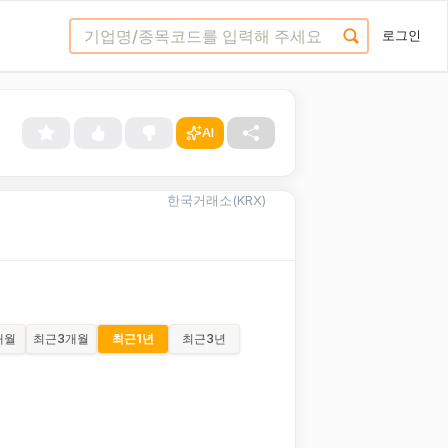
로그인
AI
한국거래소(KRX)
개월
최근
3개월
최근
1년
최근
3년