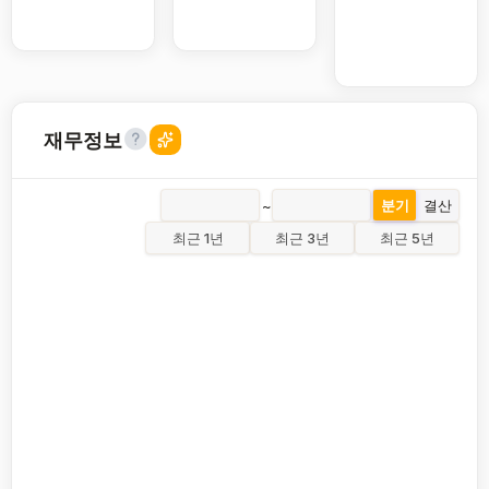
재무정보
~
분기
결산
최근 1년
최근 3년
최근 5년