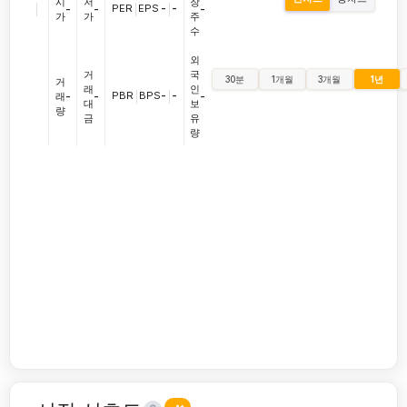
시
저
장
|
PER
|
EPS
-
|
-
-
-
-
가
가
주
수
외
거
국
30분
1개월
3개월
1년
거
래
인
PBR
|
BPS
-
|
-
래
-
-
-
대
보
량
금
유
량