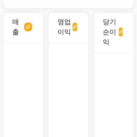
매
영업
당기
출
이익
순이
익