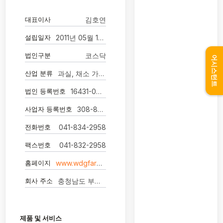
대표이사
김호연
설립일자
2011년 05월 18일
법인구분
코스닥
어시스턴트
산업 분류
과실, 채소 가공 및 저장 처리업
법인 등록번호
16431-0019980
사업자 등록번호
308-82-08921
전화번호
041-834-2958
팩스번호
041-832-2958
홈페이지
www.wdgfarm.com
회사 주소
충청남도 부여군 규암면 흥수로 698
제품 및 서비스