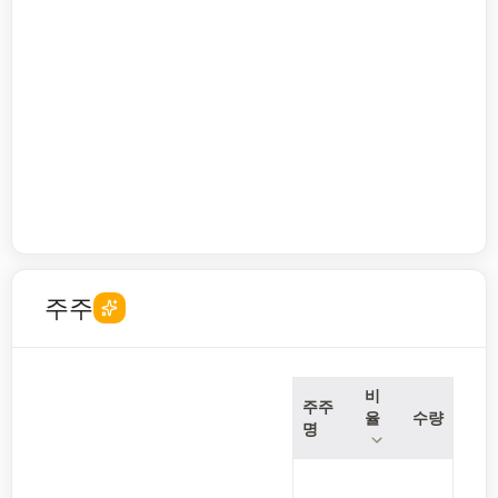
주주
비
주주
율
수량
명