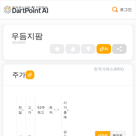
전자공시기반 AI 기업정보
로그인
우듬지팜
403490
AI
한국거래소(KRX)
주가
시
전
고
52주
|
최
가
-
|
-
-
-
-
일
가
최고
저
총
액
상
선차트
봉차트