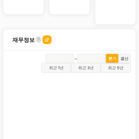
재무정보
~
분기
결산
최근 1년
최근 3년
최근 5년