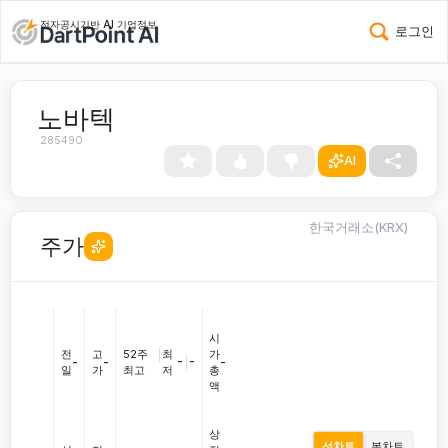
전자공시기반 AI 기업정보
로그인
노바텍
285490
AI
한국거래소(KRX)
주가
시
전
고
52주
|
최
가
-
|
-
-
-
-
일
가
최고
저
총
액
상
선차트
봉차트