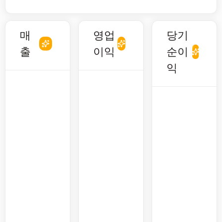
매
영업
당기
출
이익
순이
익