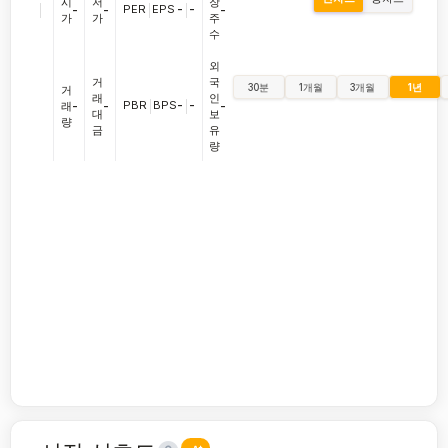
시
저
장
|
PER
|
EPS
-
|
-
-
-
-
가
가
주
수
외
거
국
30분
1개월
3개월
1년
거
래
인
PBR
|
BPS
-
|
-
래
-
-
-
대
보
량
금
유
량