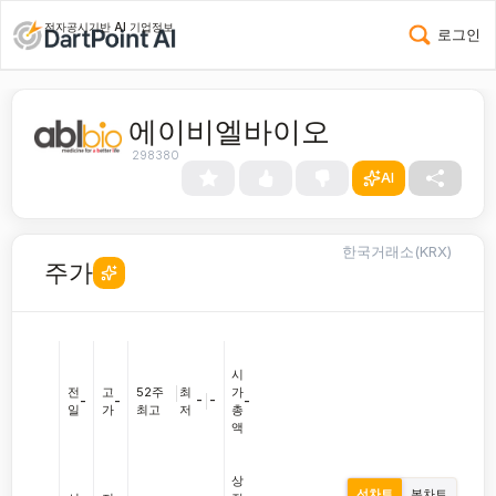
전자공시기반 AI 기업정보
로그인
에이비엘바이오
298380
AI
한국거래소(KRX)
주가
시
전
고
52주
|
최
가
-
|
-
-
-
-
일
가
최고
저
총
액
상
선차트
봉차트