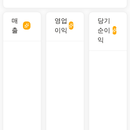
매
영업
당기
출
이익
순이
익