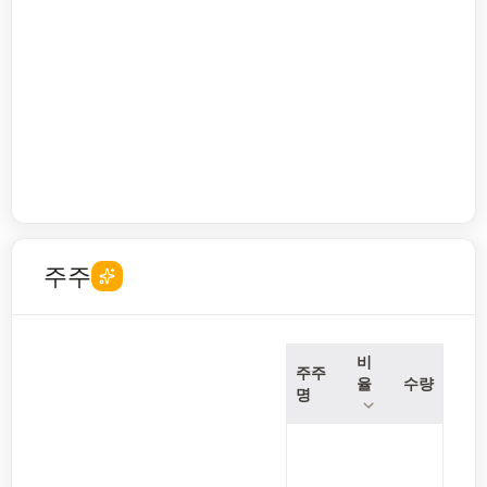
주주
비
주주
율
수량
명