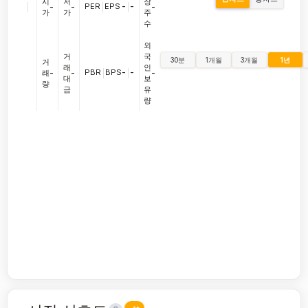
시
저
장
|
PER
|
EPS
-
|
-
-
-
-
가
가
주
수
외
거
국
30분
1개월
3개월
1년
거
래
인
PBR
|
BPS
-
|
-
래
-
-
-
대
보
량
금
유
량