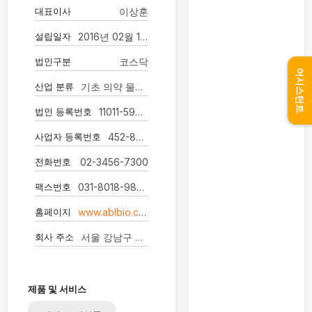
대표이사
이상훈
설립일자
2016년 02월 16일
법인구분
코스닥
어시스턴트
산업 분류
기초 의약 물질 및 생물학적 제제 제조업
법인 등록번호
11011-5974020
사업자 등록번호
452-88-00266
전화번호
02-3456-7300
팩스번호
031-8018-9836
홈페이지
www.ablbio.com
회사 주소
서울 강남구 봉은사로 456 에이비엘바이오빌딩
제품 및 서비스