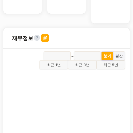
재무정보
~
분기
결산
최근 1년
최근 3년
최근 5년