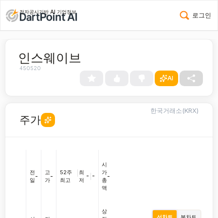
전자공시기반 AI 기업정보
로그인
인스웨이브
450520
AI
한국거래소(KRX)
주가
시
전
고
52주
|
최
가
-
|
-
-
-
-
일
가
최고
저
총
액
상
선차트
봉차트