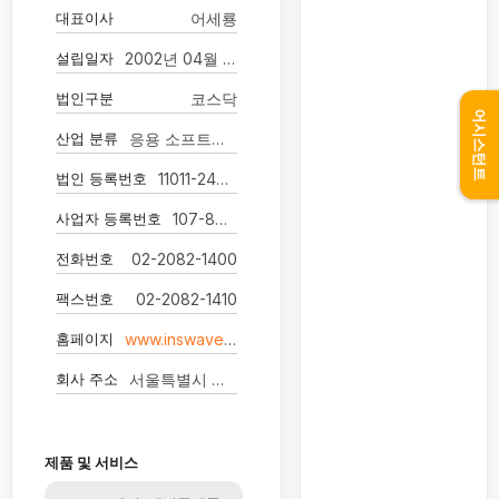
대표이사
어세룡
설립일자
2002년 04월 15일
법인구분
코스닥
어시스턴트
산업 분류
응용 소프트웨어 개발 및 공급업
법인 등록번호
11011-2498312
사업자 등록번호
107-86-16054
전화번호
02-2082-1400
팩스번호
02-2082-1410
홈페이지
www.inswave.com
회사 주소
서울특별시 영등포구 국제금융로 39 20층(앵커원)
제품 및 서비스