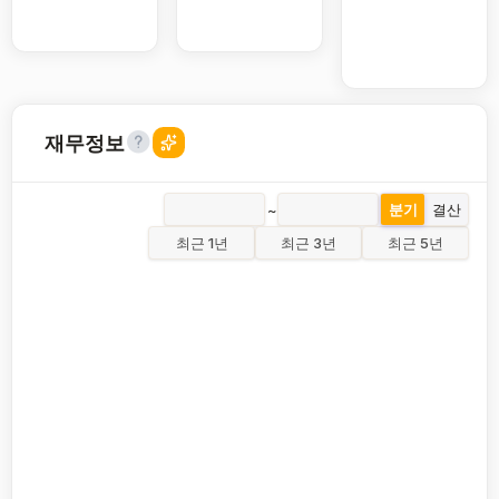
재무정보
~
분기
결산
최근 1년
최근 3년
최근 5년