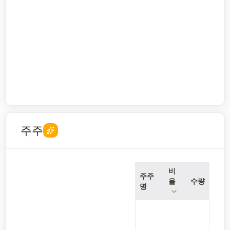
주주
비
주주
율
수량
명