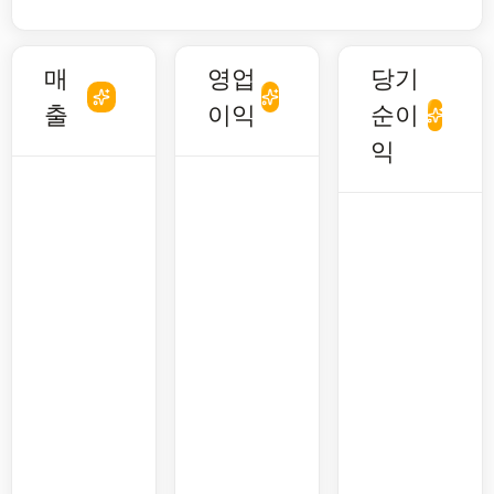
매
영업
당기
출
이익
순이
익