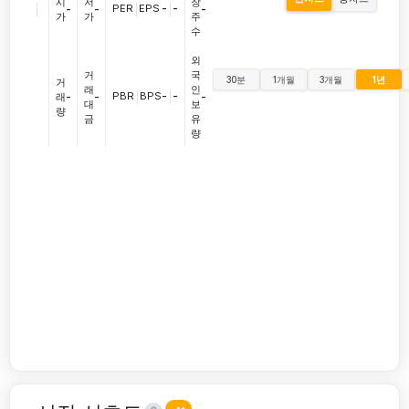
시
저
장
|
PER
|
EPS
-
|
-
-
-
-
가
가
주
수
외
거
국
30분
1개월
3개월
1년
거
래
인
PBR
|
BPS
-
|
-
래
-
-
-
대
보
량
금
유
량