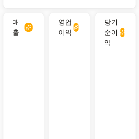
매
영업
당기
출
이익
순이
익