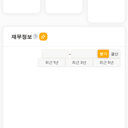
재무정보
~
분기
결산
최근 1년
최근 3년
최근 5년