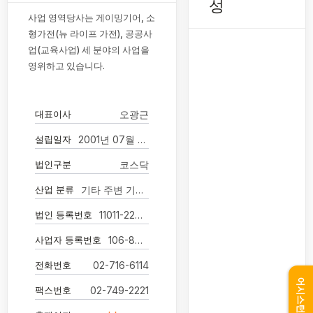
성
사업 영역당사는 게이밍기어, 소
형가전(뉴 라이프 가전), 공공사
업(교육사업) 세 분야의 사업을
영위하고 있습니다.
대표이사
오광근
설립일자
2001년 07월 11일
법인구분
코스닥
산업 분류
기타 주변 기기 제조업
법인 등록번호
11011-2284729
사업자 등록번호
106-86-01413
전화번호
02-716-6114
어시스턴트
팩스번호
02-749-2221