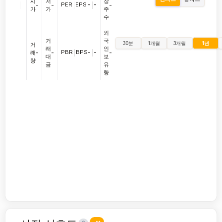
시
저
장
|
PER
|
EPS
-
|
-
-
-
-
가
가
주
수
외
거
국
30분
1개월
3개월
1년
거
래
인
PBR
|
BPS
-
|
-
래
-
-
-
대
보
량
금
유
량