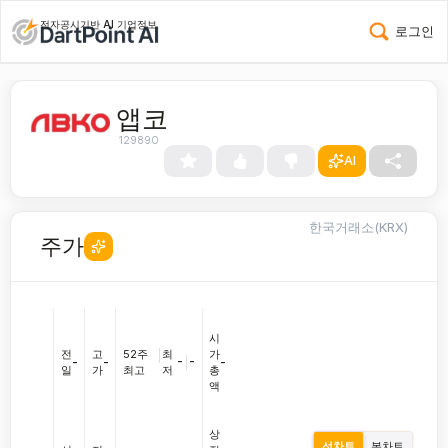
전자공시기반 AI 기업정보
로그인
앱코
129890
AI
한국거래소(KRX)
주가
시
전
고
52주
|
최
가
-
|
-
-
-
-
일
가
최고
저
총
액
상
선차트
봉차트