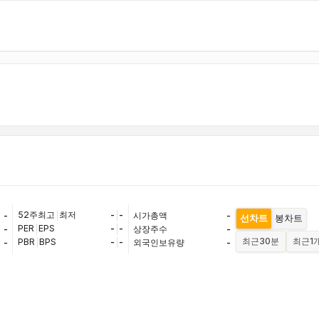
52주최고
|
최저
-
|
-
-
시가총액
-
선차트
봉차트
PER
|
EPS
-
|
-
-
상장주수
-
최근
30분
최근
1
PBR
|
BPS
-
|
-
-
외국인보유량
-