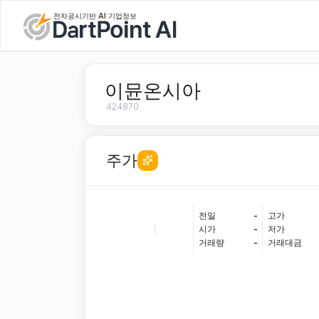
전자공시기반 AI 기업정보
이뮨온시아
424870
주가
전일
-
고가
|
시가
-
저가
거래량
-
거래대금