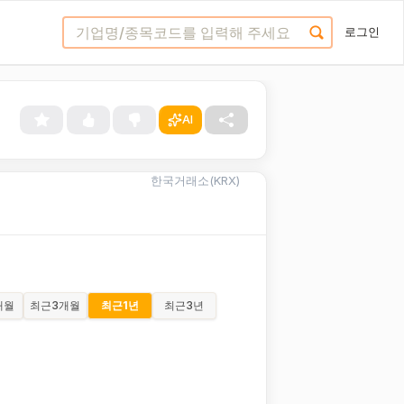
로그인
AI
한국거래소(KRX)
개월
최근
3개월
최근
1년
최근
3년