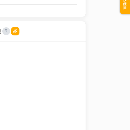
어시스턴트
성