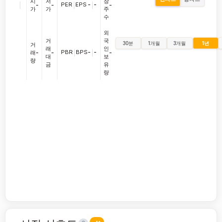
시
저
장
|
PER
|
EPS
-
|
-
-
-
-
가
가
주
수
외
거
국
30분
1개월
3개월
1년
거
래
인
PBR
|
BPS
-
|
-
래
-
-
-
대
보
량
금
유
량