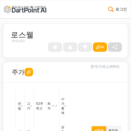
전자공시기반 AI 기업정보
로그인
로스웰
900260
AI
한국거래소(KRX)
주가
시
전
고
52주
|
최
가
-
|
-
-
-
-
일
가
최고
저
총
액
상
선차트
봉차트