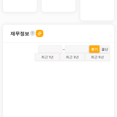
재무정보
~
분기
결산
최근 1년
최근 3년
최근 5년