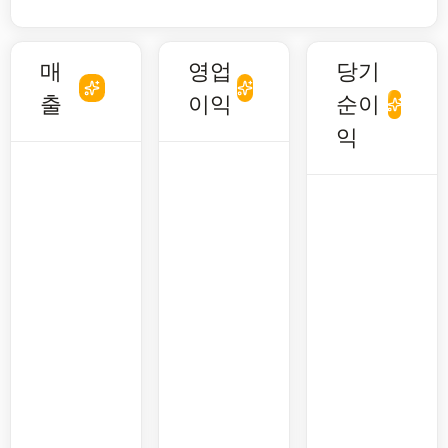
매
영업
당기
출
이익
순이
익