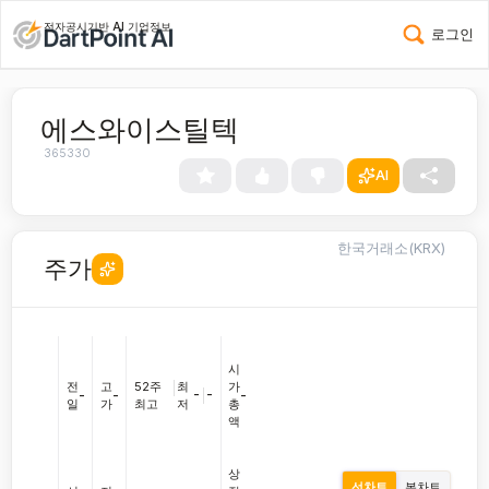
전자공시기반 AI 기업정보
로그인
에스와이스틸텍
365330
AI
한국거래소(KRX)
주가
시
전
고
52주
|
최
가
-
|
-
-
-
-
일
가
최고
저
총
액
상
선차트
봉차트