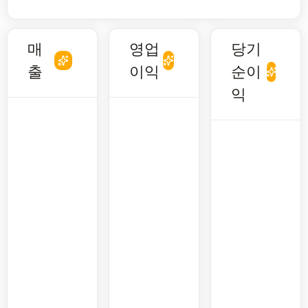
매
영업
당기
출
이익
순이
익