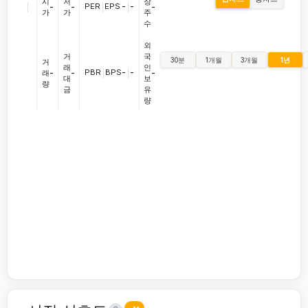
시
저
장
|
PER
|
EPS
-
|
-
-
-
-
가
가
주
수
외
거
국
30분
1개월
3개월
1년
거
래
인
PBR
|
BPS
-
|
-
래
-
-
-
대
보
량
금
유
량