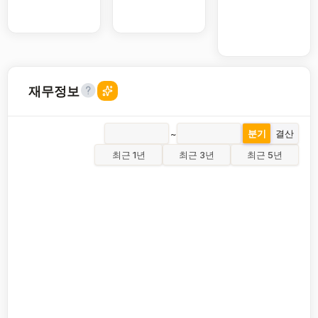
재무정보
~
분기
결산
최근 1년
최근 3년
최근 5년