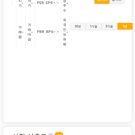
시
저
장
|
PER
|
EPS
-
|
-
-
-
-
가
가
주
수
외
거
국
30분
1개월
3개월
1년
거
래
인
PBR
|
BPS
-
|
-
래
-
-
-
대
보
량
금
유
량