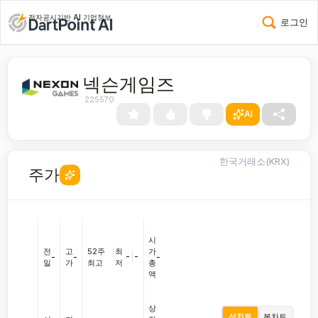
전자공시기반 AI 기업정보
로그인
넥슨게임즈
225570
AI
한국거래소(KRX)
주가
시
전
고
52주
|
최
가
-
|
-
-
-
-
일
가
최고
저
총
액
상
선차트
봉차트