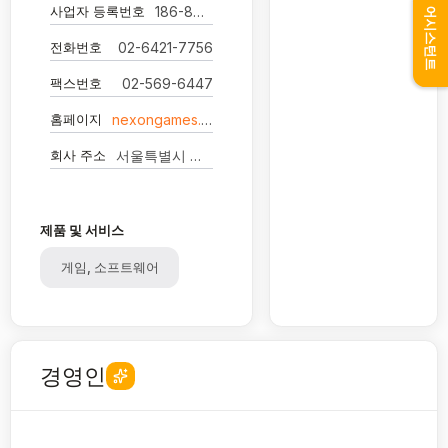
사업자 등록번호
186-86-00123
어시스턴트
전화번호
02-6421-7756
팩스번호
02-569-6447
홈페이지
nexongames.co.kr
회사 주소
서울특별시 강남구 남부순환로 2621 5층(도곡동, 에스앤아이강남빌딩)
제품 및 서비스
게임, 소프트웨어
경영인