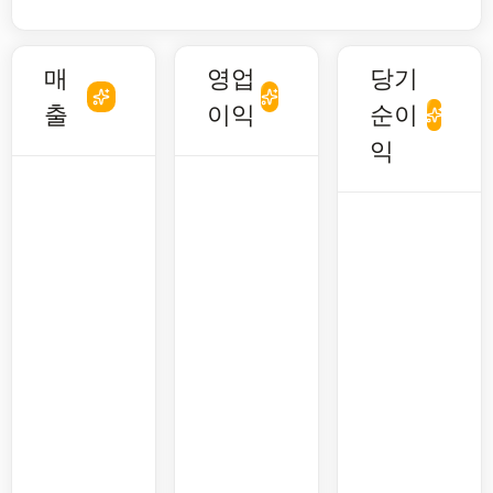
매
영업
당기
출
이익
순이
익