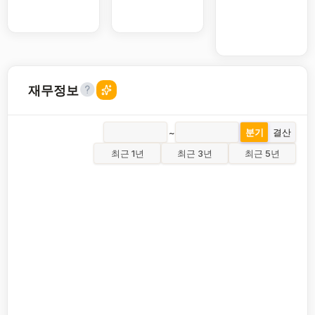
재무정보
~
분기
결산
최근 1년
최근 3년
최근 5년