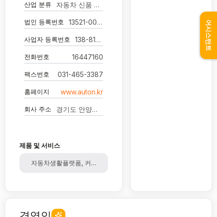
산업 분류
자동차 신품 부품 및 내장품 판매업
법인 등록번호
13521-0032202
어시스턴트
사업자 등록번호
138-81-72768
전화번호
16447160
팩스번호
031-465-3387
홈페이지
www.auton.kr
회사 주소
경기도 안양시 만안구 전파로24번길 63
제품 및 서비스
자동차생활플랫폼, 커머스플랫폼
경영인