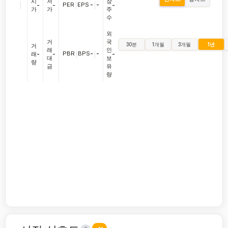
시
저
장
|
PER
|
EPS
-
|
-
-
-
-
가
가
주
수
외
거
국
30분
1개월
3개월
1년
거
래
인
PBR
|
BPS
-
|
-
래
-
-
-
대
보
량
금
유
량