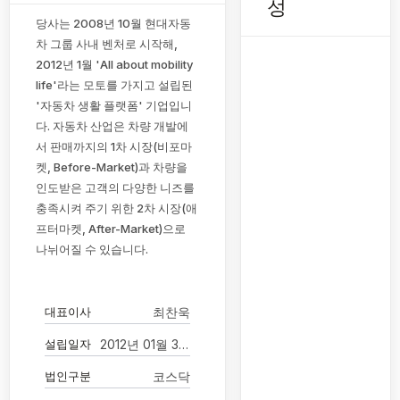
성
당사는 2008년 10월 현대자동
차 그룹 사내 벤처로 시작해,
2012년 1월 'All about mobility
life'라는 모토를 가지고 설립된
'자동차 생활 플랫폼' 기업입니
다. 자동차 산업은 차량 개발에
서 판매까지의 1차 시장(비포마
켓, Before-Market)과 차량을
인도받은 고객의 다양한 니즈를
충족시켜 주기 위한 2차 시장(애
프터마켓, After-Market)으로
나뉘어질 수 있습니다.
대표이사
최찬욱
설립일자
2012년 01월 31일
법인구분
코스닥