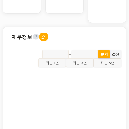
재무정보
~
분기
결산
최근 1년
최근 3년
최근 5년