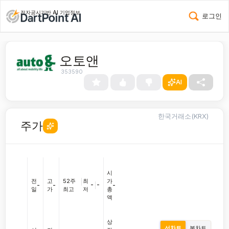
전자공시기반 AI 기업정보
로그인
오토앤
353590
AI
한국거래소(KRX)
주가
시
전
고
52주
|
최
가
-
|
-
-
-
-
일
가
최고
저
총
액
상
선차트
봉차트