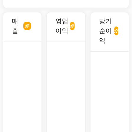
매
영업
당기
출
이익
순이
익