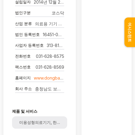
설립일자
2014년 12월 26일
법인구분
코스닥
산업 분류
의료용 기기 제조업
어시스턴트
법인 등록번호
16451-0024117
사업자 등록번호
313-81-32635
전화번호
031-628-8575
팩스번호
031-628-8569
홈페이지
www.dongbangmedical.co.kr/
회사 주소
충청남도 보령시 웅천읍 산업단지길 30
제품 및 서비스
미용성형의료기기, 한방의료기기, 의료기기