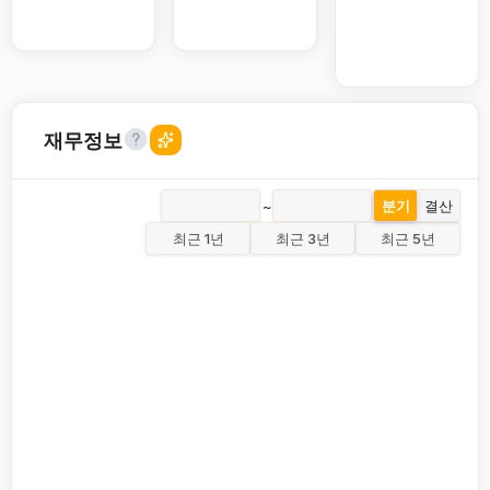
재무정보
~
분기
결산
최근 1년
최근 3년
최근 5년