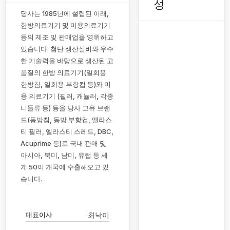
성
당사는 1985년에 설립된 이래,
한방의료기기 및 미용의료기기
등의 제조 및 판매업을 영위하고
있습니다. 첨단 생산설비와 우수
한 기술력을 바탕으로 생산된 고
품질의 한방 의료기기(일회용
한방침, 일회용 부항컵 등)와 미
용 의료기기 (필러, 캐뉼러, 각종
니들류 등) 등을 당사 고유 브랜
드(동방침, 동방 부항컵, 엘라스
티 필러, 엘라스티 스레드, DBC,
Acuprime 등)로 국내 판매 및
아시아, 북미, 남미, 유럽 등 세
계 50여 개국에 수출해오고 있
습니다.
대표이사
최낙이