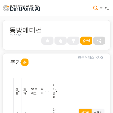
전자공시기반 AI 기업정보
로그인
동방메디컬
240550
AI
한국거래소(KRX)
주가
시
전
고
52주
|
최
가
-
|
-
-
-
-
일
가
최고
저
총
액
상
선차트
봉차트