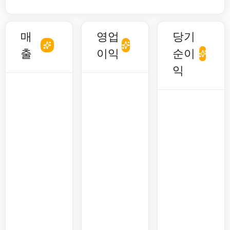
매
영업
당기
출
이익
순이
익