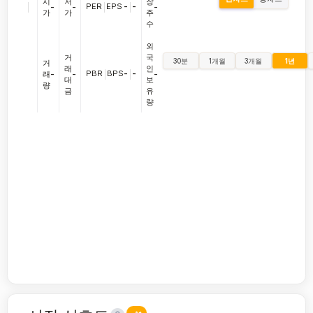
시
저
장
|
PER
|
EPS
-
|
-
-
-
-
가
가
주
수
외
거
국
30분
1개월
3개월
1년
거
래
인
PBR
|
BPS
-
|
-
래
-
-
-
대
보
량
금
유
량