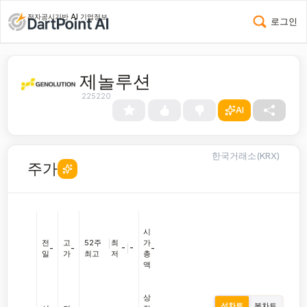
전자공시기반 AI 기업정보
로그인
제놀루션
225220
AI
한국거래소(KRX)
주가
시
전
고
52주
|
최
가
-
|
-
-
-
-
일
가
최고
저
총
액
상
선차트
봉차트