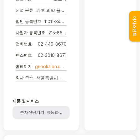
산업 분류
기초 의약 물질 및 생물학적 제제 제조업
어시스턴트
법인 등록번호
11011-3403972
사업자 등록번호
215-86-82253
전화번호
02-449-8670
팩스번호
02-3010-8671
홈페이지
genolution.co.kr
회사 주소
서울특별시 강서구 마곡중앙8로3길 63 (주)제놀루션
제품 및 서비스
분자진단기기, 자동화핵산추출기기, 유전자치료제