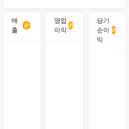
매
영업
당기
출
이익
순이
익