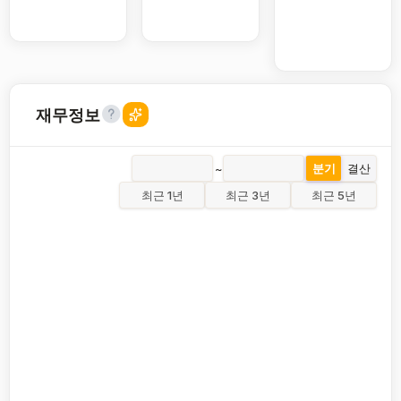
재무정보
~
분기
결산
최근 1년
최근 3년
최근 5년