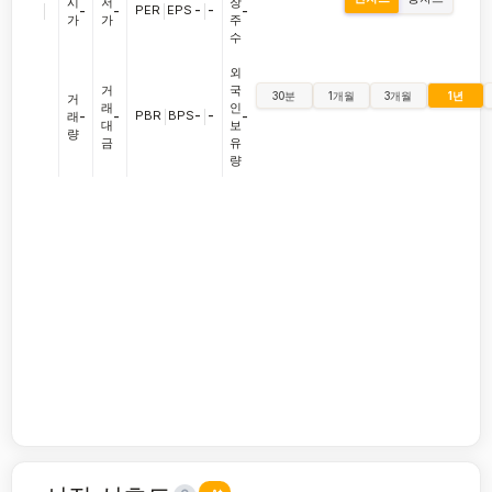
시
저
장
|
PER
|
EPS
-
|
-
-
-
-
가
가
주
수
외
거
국
30분
1개월
3개월
1년
거
래
인
PBR
|
BPS
-
|
-
래
-
-
-
대
보
량
금
유
량