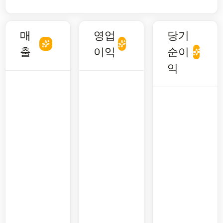
매
영업
당기
출
이익
순이
익