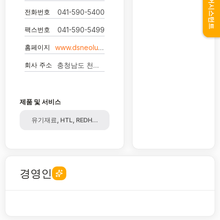
어시스턴트
전화번호
041-590-5400
팩스번호
041-590-5499
홈페이지
www.dsneolux.co.kr
회사 주소
충청남도 천안시 서북구 입장면 쑥골길 21-32
제품 및 서비스
유기재료, HTL, REDHOST, CP
경영인