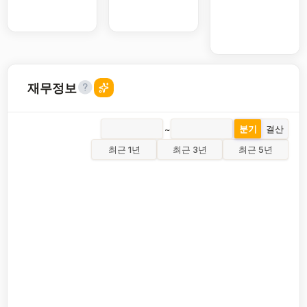
재무정보
~
분기
결산
최근 1년
최근 3년
최근 5년