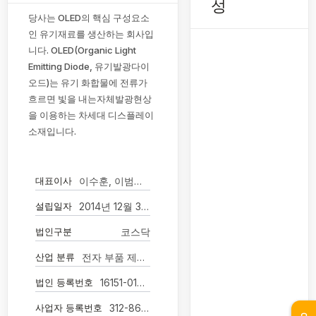
성
당사는 OLED의 핵심 구성요소
인 유기재료를 생산하는 회사입
니다. OLED(Organic Light
Emitting Diode, 유기발광다이
오드)는 유기 화합물에 전류가
흐르면 빛을 내는자체발광현상
을 이용하는 차세대 디스플레이
소재입니다.
대표이사
이수훈, 이범성(각자대표이사)
설립일자
2014년 12월 31일
법인구분
코스닥
산업 분류
전자 부품 제조업
법인 등록번호
16151-0176036
사업자 등록번호
312-86-74729