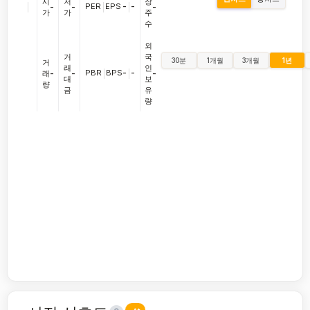
시
저
장
|
PER
|
EPS
-
|
-
-
-
-
가
가
주
수
외
거
국
30분
1개월
3개월
1년
거
래
인
PBR
|
BPS
-
|
-
래
-
-
-
대
보
량
금
유
량