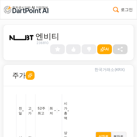
전자공시기반 AI 기업정보
로그인
엔비티
236810
AI
한국거래소(KRX)
주가
시
전
고
52주
|
최
가
-
|
-
-
-
-
일
가
최고
저
총
액
상
선차트
봉차트