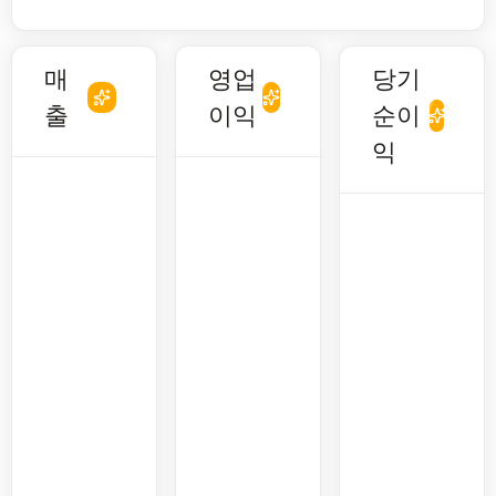
매
영업
당기
출
이익
순이
익