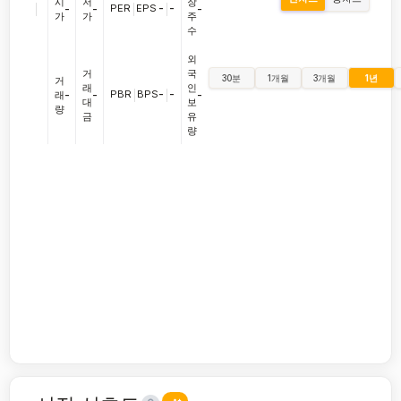
시
저
장
|
PER
|
EPS
-
|
-
-
-
-
가
가
주
수
외
거
국
30분
1개월
3개월
1년
거
래
인
PBR
|
BPS
-
|
-
래
-
-
-
대
보
량
금
유
량