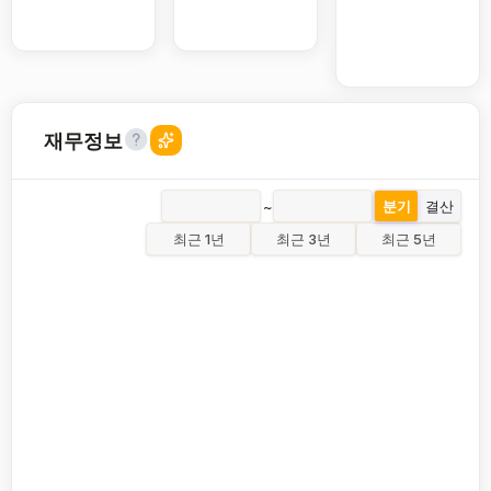
재무정보
~
분기
결산
최근 1년
최근 3년
최근 5년