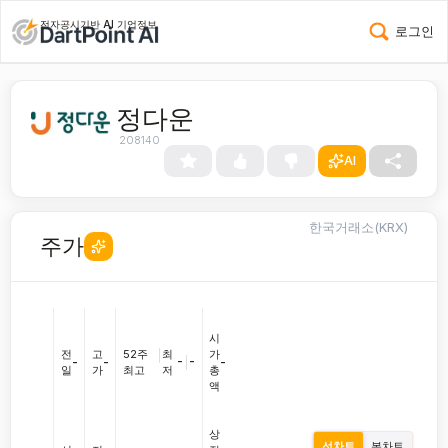
전자공시기반 AI 기업정보
로그인
정다운
208140
AI
한국거래소(KRX)
주가
시
전
고
52주
|
최
가
-
|
-
-
-
-
일
가
최고
저
총
액
상
선차트
봉차트