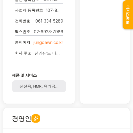
어시스턴트
사업자 등록번호
107-88-31874
전화번호
061-334-5289
팩스번호
02-6923-7986
홈페이지
jungdawn.co.kr
회사 주소
전라남도 나주시 동수농공단지길 137-17 (주)정다운
제품 및 서비스
신선육, HMR, 육가공품, 육용오리, 육가공육
경영인