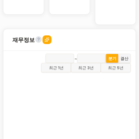
재무정보
~
분기
결산
최근 1년
최근 3년
최근 5년