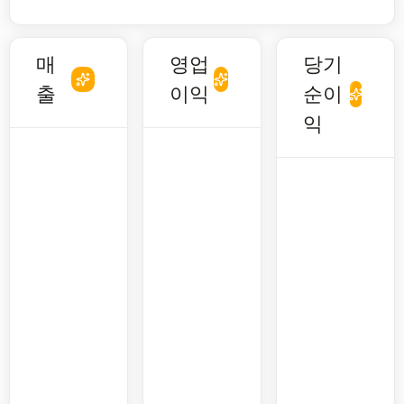
매
영업
당기
출
이익
순이
익