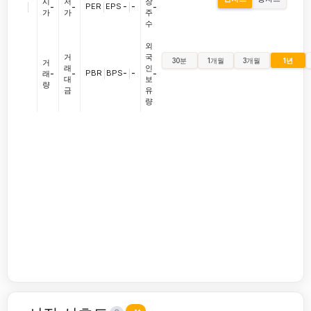
시
저
장
|
PER
|
EPS
-
|
-
-
-
-
가
가
주
수
외
거
국
30분
1개월
3개월
1년
거
래
인
PBR
|
BPS
-
|
-
래
-
-
-
대
보
량
금
유
량