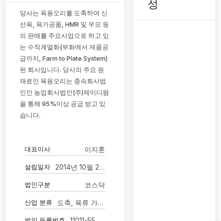
성
당사는 육용오리를 도축하여 신
선육, 육가공품, HMR 및 우모 등
의 판매를 주요사업으로 하고 있
는 수직계열화(부화에서 제품공
급까지, Farm to Plate System)
된 회사입니다. 당사의 주요 원
재료인 육용오리는 종속회사법
인인 농업회사법인(주)제이디팜
을 통해 95%이상 공급 받고 있
습니다.
대표이사
이지훈
설립일자
2014년 10월 20일
법인구분
코스닥
산업 분류
도축, 육류 가공 및 저장 처리업
법인 등록번호
11011-5542497