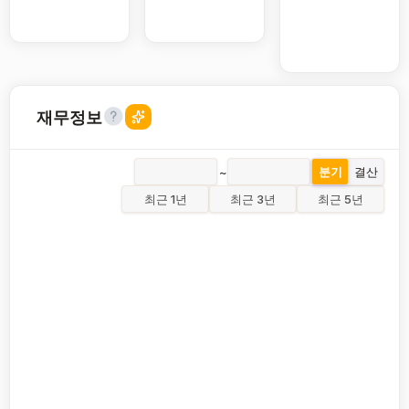
재무정보
~
분기
결산
최근 1년
최근 3년
최근 5년