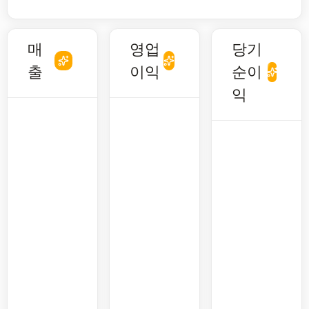
매
영업
당기
출
이익
순이
익