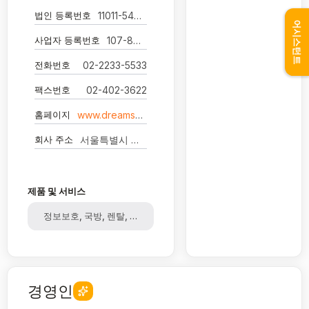
법인 등록번호
11011-5448356
어시스턴트
사업자 등록번호
107-88-22434
전화번호
02-2233-5533
팩스번호
02-402-3622
홈페이지
www.dreamsecurity.com
회사 주소
서울특별시 성동구 아차산로 126 10층 (성수동2가, 더리브세종타워)
제품 및 서비스
정보보호, 국방, 렌탈, 보안솔루션, 보안
경영인