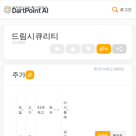
전자공시기반 AI 기업정보
로그인
드림시큐리티
203650
AI
한국거래소(KRX)
주가
시
전
고
52주
|
최
가
-
|
-
-
-
-
일
가
최고
저
총
액
상
선차트
봉차트