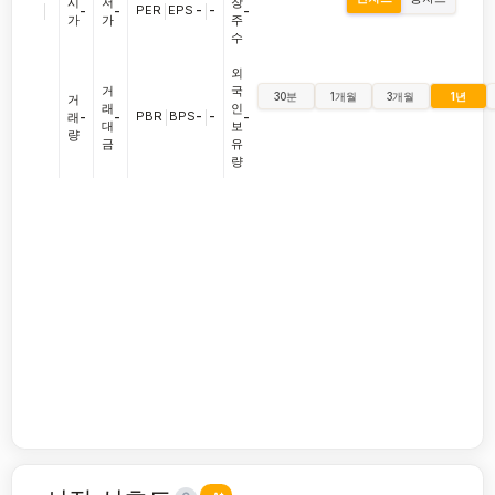
시
저
장
|
PER
|
EPS
-
|
-
-
-
-
가
가
주
수
외
거
국
30분
1개월
3개월
1년
거
래
인
PBR
|
BPS
-
|
-
래
-
-
-
대
보
량
금
유
량