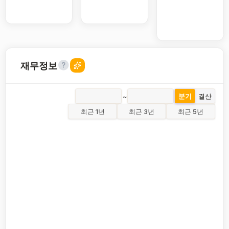
재무정보
~
분기
결산
최근 1년
최근 3년
최근 5년