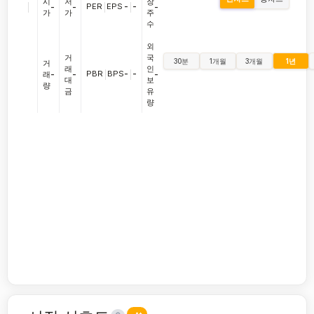
시
저
장
|
PER
|
EPS
-
|
-
-
-
-
가
가
주
수
외
거
국
30분
1개월
3개월
1년
거
래
인
PBR
|
BPS
-
|
-
래
-
-
-
대
보
량
금
유
량