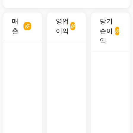
매
영업
당기
출
이익
순이
익