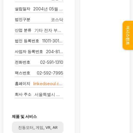
설립일자
2004년 05월 21일
법인구분
코스닥
어시스턴트
산업 분류
기타 전자 부품 제조업
법인 등록번호
11011-3016999
사업자 등록번호
204-81-85390
전화번호
02-591-1310
팩스번호
02-592-7995
홈페이지
linkedseoul.com
회사 주소
서울특별시 강남구 테헤란로78길 16 1001호(대치동, 노벨빌딩)
제품 및 서비스
진동모터, 게임, VR, AR