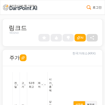
전자공시기반 AI 기업정보
로그인
링크드
193250
AI
한국거래소(KRX)
주가
시
전
고
52주
|
최
가
-
|
-
-
-
-
일
가
최고
저
총
액
상
선차트
봉차트