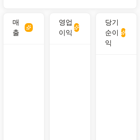
매
영업
당기
출
이익
순이
익