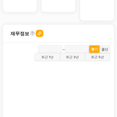
재무정보
~
분기
결산
최근 1년
최근 3년
최근 5년