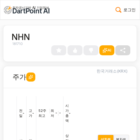
전자공시기반 AI 기업정보
로그인
NHN
181710
AI
한국거래소(KRX)
주가
시
전
고
52주
|
최
가
-
|
-
-
-
-
일
가
최고
저
총
액
상
선차트
봉차트