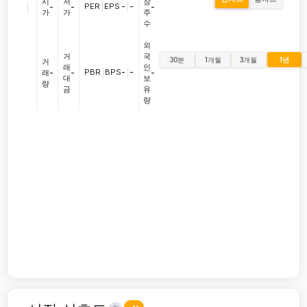
시
저
장
|
PER
|
EPS
-
|
-
-
-
-
가
가
주
수
외
거
국
30분
1개월
3개월
1년
거
래
인
PBR
|
BPS
-
|
-
래
-
-
-
대
보
량
금
유
량