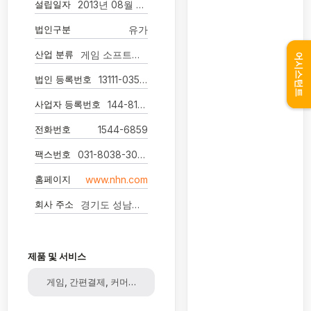
설립일자
2013년 08월 01일
법인구분
유가
산업 분류
게임 소프트웨어 개발 및 공급업
어시스턴트
법인 등록번호
13111-0350139
사업자 등록번호
144-81-15549
전화번호
1544-6859
팩스번호
031-8038-3000
홈페이지
www.nhn.com
회사 주소
경기도 성남시 분당구 대왕판교로645번길 16 플레이뮤지엄
제품 및 서비스
게임, 간편결제, 커머스, 웹툰, 음원, 컨텐츠, 클라우드, IT인프라