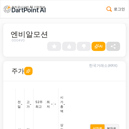
전자공시기반 AI 기업정보
로그인
엔비알모션
0004V0
AI
한국거래소(KRX)
주가
시
전
고
52주
|
최
가
-
|
-
-
-
-
일
가
최고
저
총
액
상
선차트
봉차트