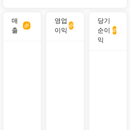
매
영업
당기
출
이익
순이
익