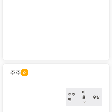
주주
비
주주
율
수량
명