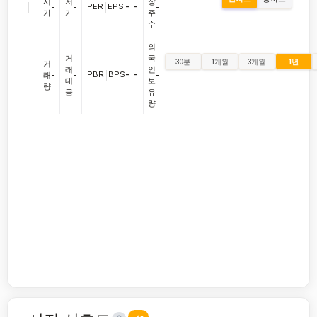
시
저
장
|
PER
|
EPS
-
|
-
-
-
-
가
가
주
수
외
거
국
30분
1개월
3개월
1년
거
래
인
PBR
|
BPS
-
|
-
래
-
-
-
대
보
량
금
유
량