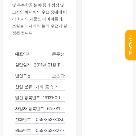
및 우주항공 분야 등의 성장 및
고사양 베어링의 수요 증대에 따
라 회사의 제품인 테이퍼롤러,
스틸볼과 세라믹 볼의 수요가 결
정된 됩니다.
어시스턴트
대표이사
문두성
설립일자
2011년 01월 11일
법인구분
코스닥
산업 분류
기타 금속 가공제품 제조업
법인 등록번호
19131-0017692
사업자 등록번호
615-81-81731
전화번호
055-353-3380
팩스번호
055-353-3277