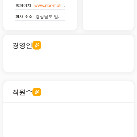
홈페이지
www.nbr-motion.com
회사 주소
경상남도 밀양시 부북면 사포산단1길 35
경영인
직원수