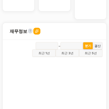
재무정보
~
분기
결산
최근 1년
최근 3년
최근 5년