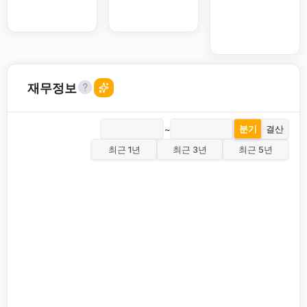
재무정보
~
분기
결산
최근 1년
최근 3년
최근 5년