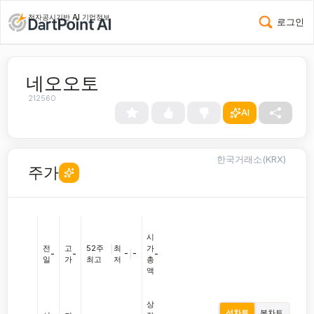
전자공시기반 AI 기업정보
로그인
네오오토
212560
AI
한국거래소(KRX)
주가
시
전
고
52주
|
최
가
-
|
-
-
-
-
일
가
최고
저
총
액
상
선차트
봉차트