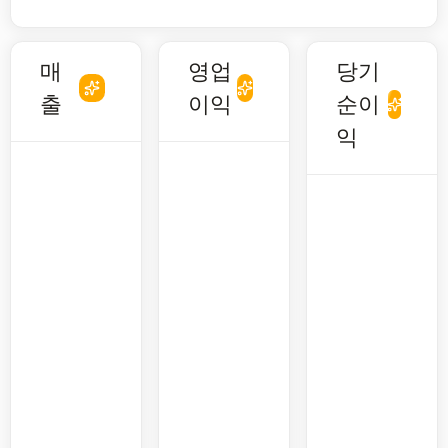
매
영업
당기
출
이익
순이
익