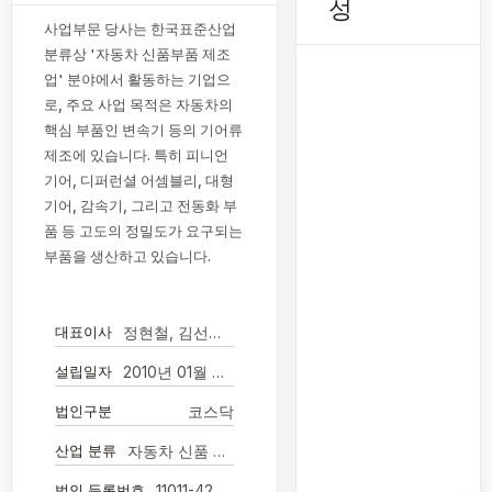
성
사업부문 당사는 한국표준산업
분류상 '자동차 신품부품 제조
업' 분야에서 활동하는 기업으
로, 주요 사업 목적은 자동차의
핵심 부품인 변속기 등의 기어류
제조에 있습니다. 특히 피니언
기어, 디퍼런셜 어셈블리, 대형
기어, 감속기, 그리고 전동화 부
품 등 고도의 정밀도가 요구되는
부품을 생산하고 있습니다.
대표이사
정현철, 김선현(각자대표이사)
설립일자
2010년 01월 06일
법인구분
코스닥
산업 분류
자동차 신품 부품 제조업
법인 등록번호
11011-4255801