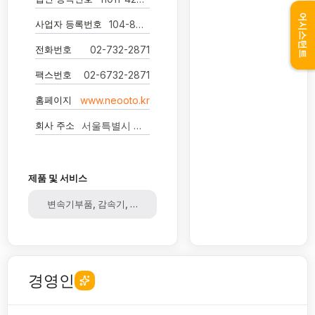
어시스턴트
사업자 등록번호
104-86-25573
전화번호
02-732-2871
팩스번호
02-6732-2871
홈페이지
www.neooto.kr
회사 주소
서울특별시 종로구 새문안로5길 19 6층(당주동, 로얄빌딩)
제품 및 서비스
변속기부품, 감속기, 변속기
경영인