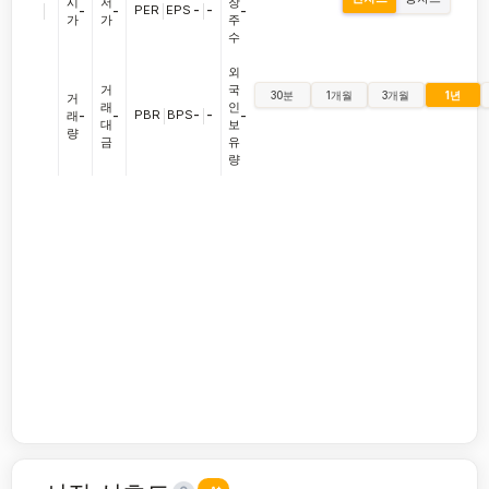
시
저
장
|
PER
|
EPS
-
|
-
-
-
-
가
가
주
수
외
거
국
30분
1개월
3개월
1년
거
래
인
PBR
|
BPS
-
|
-
래
-
-
-
대
보
량
금
유
량