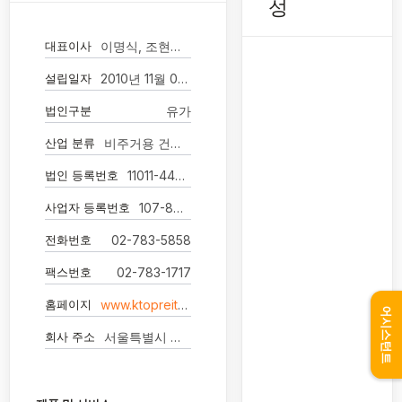
성
대표이사
이명식, 조현만(각자대표이사)
설립일자
2010년 11월 04일
법인구분
유가
산업 분류
비주거용 건물 임대업
법인 등록번호
11011-4465004
사업자 등록번호
107-87-43354
전화번호
02-783-5858
팩스번호
02-783-1717
홈페이지
www.ktopreits.co.kr
어시스턴트
회사 주소
서울특별시 영등포구 국제금융로 70 미원빌딩 19층 1901호