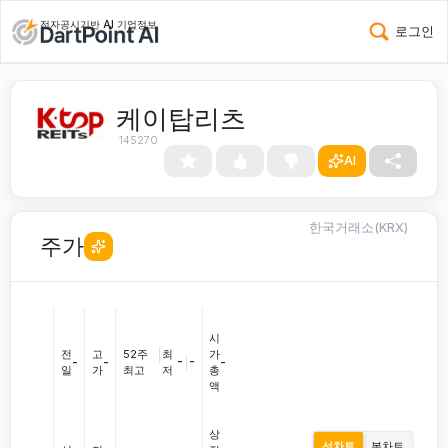
전자공시기반 AI 기업정보
로그인
케이탑리츠
145270
AI
한국거래소(KRX)
주가
시
전
고
52주
|
최
가
-
|
-
-
-
-
일
가
최고
저
총
액
상
선차트
봉차트