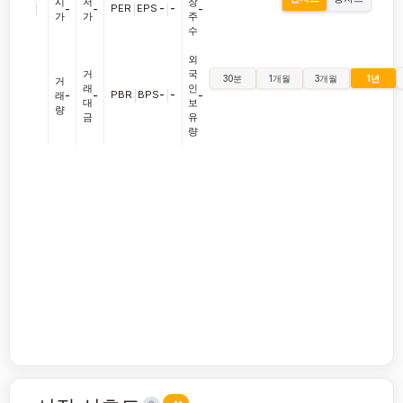
시
저
장
|
PER
|
EPS
-
|
-
-
-
-
가
가
주
수
외
거
국
30분
1개월
3개월
1년
거
래
인
PBR
|
BPS
-
|
-
래
-
-
-
대
보
량
금
유
량