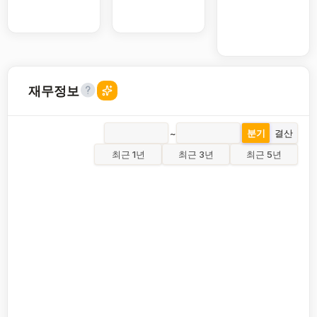
재무정보
~
분기
결산
최근 1년
최근 3년
최근 5년