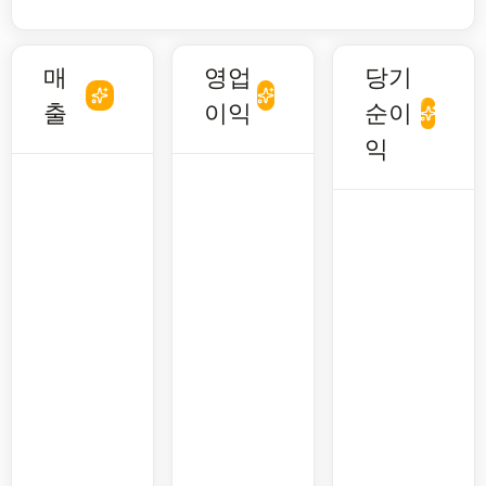
매
영업
당기
출
이익
순이
익