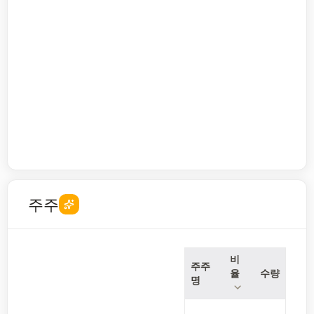
주주
비
주주
율
수량
명