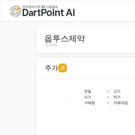
전자공시기반 AI 기업정보
옵투스제약
131030
주가
전일
-
고가
|
시가
-
저가
거래량
-
거래대금