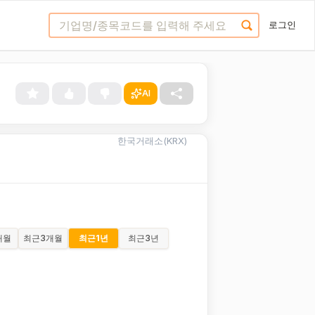
로그인
AI
한국거래소(KRX)
개월
최근
3개월
최근
1년
최근
3년