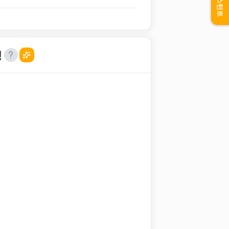
어시스턴트
성