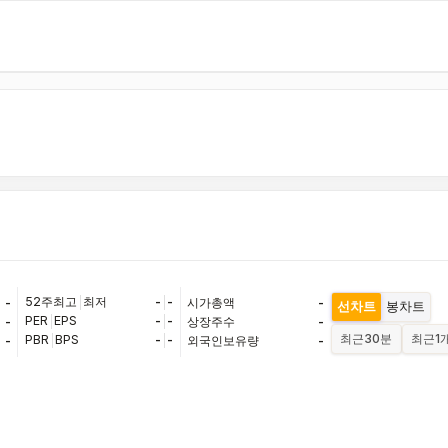
52주최고
|
최저
-
|
-
-
시가총액
-
선차트
봉차트
PER
|
EPS
-
|
-
-
상장주수
-
최근
30분
최근
1
PBR
|
BPS
-
|
-
-
외국인보유량
-