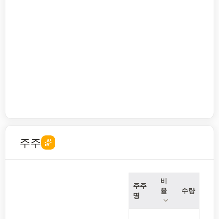
주주
비
주주
율
수량
명