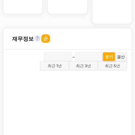
재무정보
~
분기
결산
최근 1년
최근 3년
최근 5년