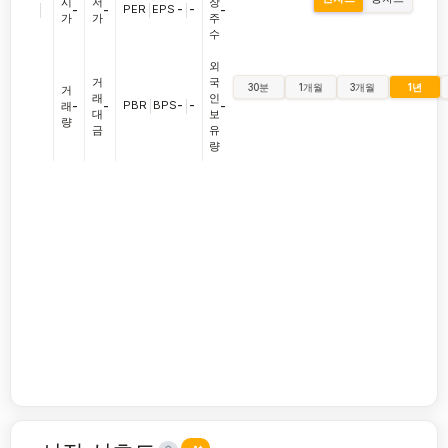
시
저
장
|
PER
|
EPS
-
|
-
-
-
-
가
가
주
수
외
거
국
30분
1개월
3개월
1년
거
래
인
PBR
|
BPS
-
|
-
래
-
-
-
대
보
량
금
유
량