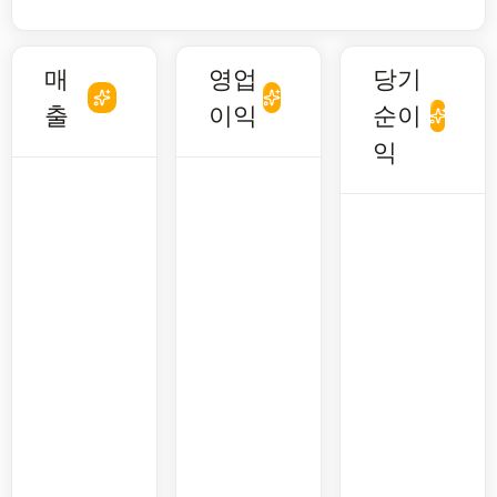
매
영업
당기
출
이익
순이
익