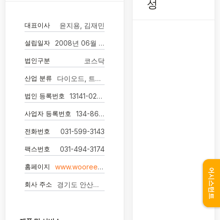
성
대표이사
윤지용, 김재민
설립일자
2008년 06월 09일
법인구분
코스닥
산업 분류
다이오드, 트랜지스터 및 유사 반도체 소자 제조업
법인 등록번호
13141-0212929
사업자 등록번호
134-86-48994
전화번호
031-599-3143
팩스번호
031-494-3174
홈페이지
www.wooreeenl.co.kr
어시스턴트
회사 주소
경기도 안산시 단원구 성곡로 79