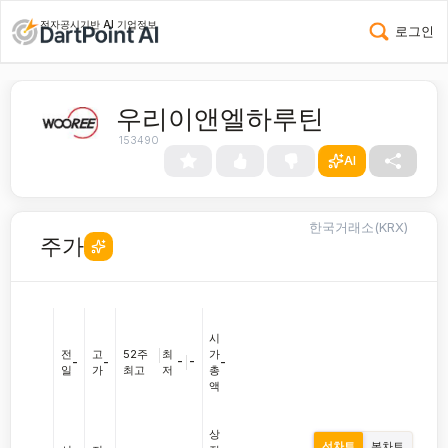
전자공시기반 AI 기업정보
로그인
우리이앤엘하루틴
153490
AI
한국거래소(KRX)
주가
시
전
고
52주
|
최
가
-
|
-
-
-
-
일
가
최고
저
총
액
상
선차트
봉차트