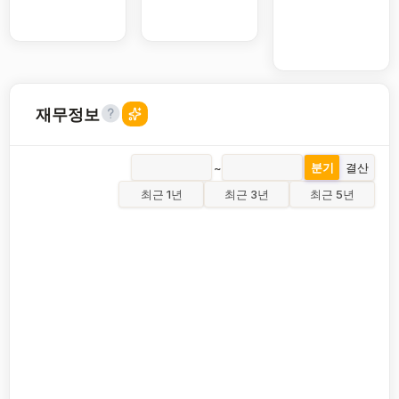
재무정보
~
분기
결산
최근 1년
최근 3년
최근 5년