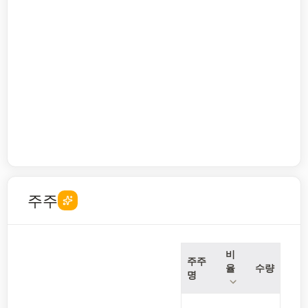
주주
비
주주
율
수량
명