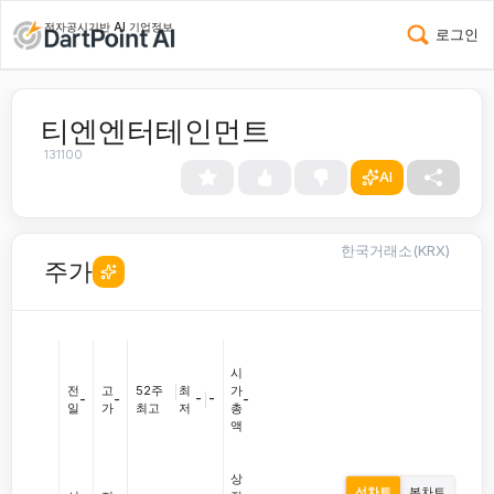
전자공시기반 AI 기업정보
로그인
티엔엔터테인먼트
131100
AI
한국거래소(KRX)
주가
시
전
고
52주
|
최
가
-
|
-
-
-
-
일
가
최고
저
총
액
상
선차트
봉차트