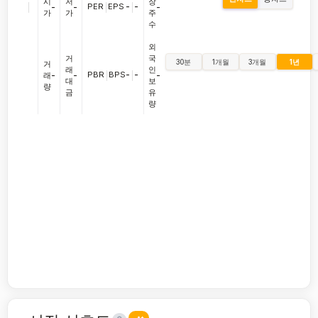
시
저
장
|
PER
|
EPS
-
|
-
-
-
-
가
가
주
수
외
거
국
30분
1개월
3개월
1년
거
래
인
PBR
|
BPS
-
|
-
래
-
-
-
대
보
량
금
유
량