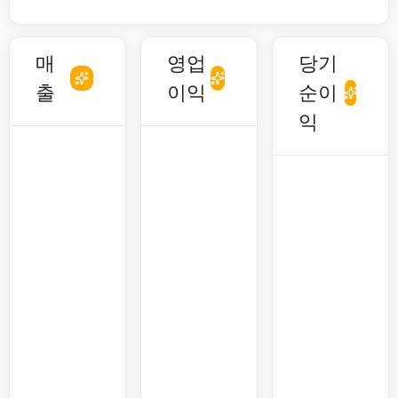
매
영업
당기
출
이익
순이
익