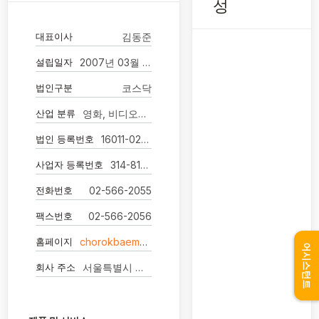
성
대표이사
김동준
설립일자
2007년 03월 14일
법인구분
코스닥
산업 분류
영화, 비디오물, 방송 프로그램 제작 및 배급업
법인 등록번호
16011-0221319
사업자 등록번호
314-81-87870
전화번호
02-566-2055
팩스번호
02-566-2056
홈페이지
chorokbaemenm.com
어시스턴트
회사 주소
서울특별시 강남구 언주로 726 16층(논현동, 두산빌딩)