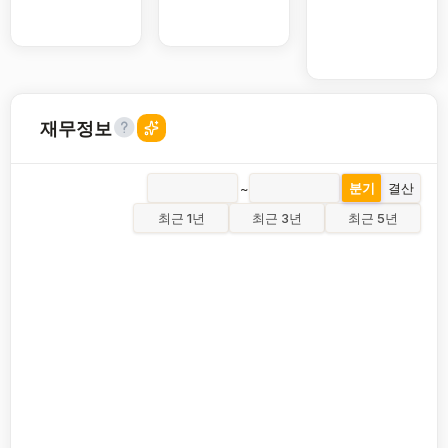
재무정보
~
분기
결산
최근 1년
최근 3년
최근 5년