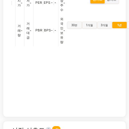
시
저
장
|
PER
|
EPS
-
|
-
-
-
-
가
가
주
수
외
거
국
30분
1개월
3개월
1년
거
래
인
PBR
|
BPS
-
|
-
래
-
-
-
대
보
량
금
유
량