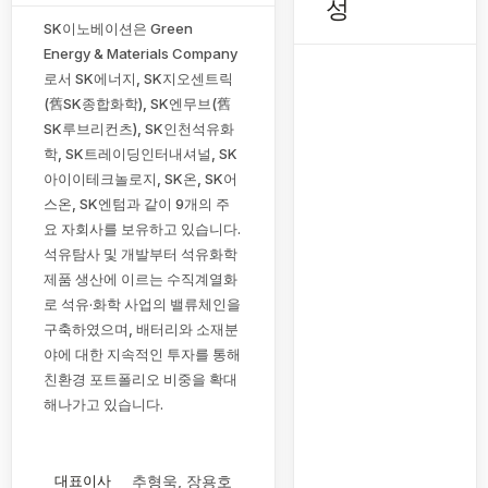
성
SK이노베이션은 Green
Energy & Materials Company
로서 SK에너지, SK지오센트릭
(舊SK종합화학), SK엔무브(舊
SK루브리컨츠), SK인천석유화
학, SK트레이딩인터내셔널, SK
아이이테크놀로지, SK온, SK어
스온, SK엔텀과 같이 9개의 주
요 자회사를 보유하고 있습니다.
석유탐사 및 개발부터 석유화학
제품 생산에 이르는 수직계열화
로 석유·화학 사업의 밸류체인을
구축하였으며, 배터리와 소재분
야에 대한 지속적인 투자를 통해
친환경 포트폴리오 비중을 확대
해나가고 있습니다.
대표이사
추형욱, 장용호