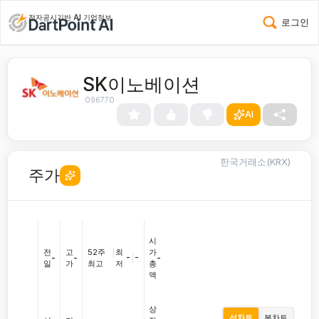
전자공시기반 AI 기업정보
로그인
SK이노베이션
096770
AI
한국거래소(KRX)
주가
시
전
고
52주
|
최
가
-
|
-
-
-
-
일
가
최고
저
총
액
상
선차트
봉차트