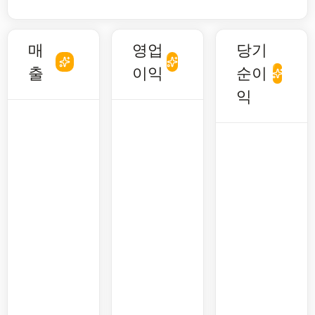
매
영업
당기
출
이익
순이
익