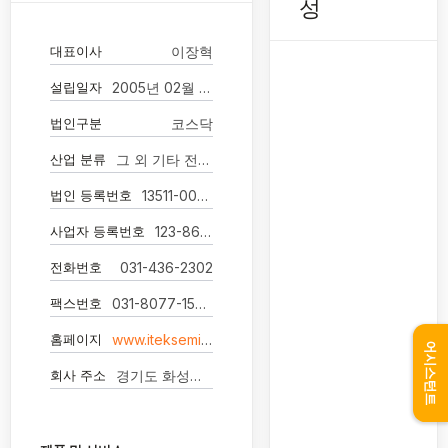
성
대표이사
이장혁
설립일자
2005년 02월 01일
법인구분
코스닥
산업 분류
그 외 기타 전문, 과학 및 기술 서비스업
법인 등록번호
13511-0074149
사업자 등록번호
123-86-00952
전화번호
031-436-2302
팩스번호
031-8077-1588
홈페이지
www.iteksemi.com
어시스턴트
회사 주소
경기도 화성시 동탄면 동탄산단4길 9-15 -