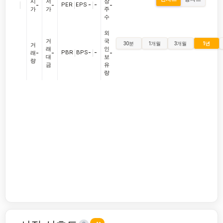
시
저
장
|
PER
|
EPS
-
|
-
-
-
-
가
가
주
수
외
거
국
30분
1개월
3개월
1년
거
래
인
PBR
|
BPS
-
|
-
래
-
-
-
대
보
량
금
유
량