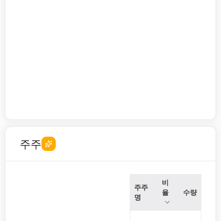
주주
비
주주
율
수량
명