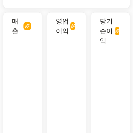
매
영업
당기
출
이익
순이
익