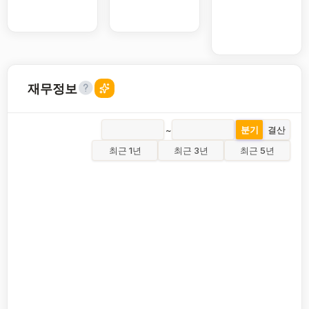
재무정보
~
분기
결산
최근 1년
최근 3년
최근 5년