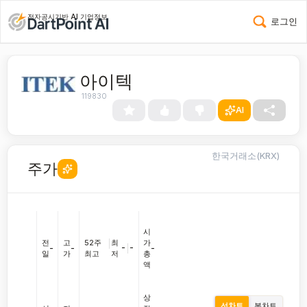
전자공시기반 AI 기업정보
로그인
아이텍
119830
AI
한국거래소(KRX)
주가
시
전
고
52주
|
최
가
-
|
-
-
-
-
일
가
최고
저
총
액
상
선차트
봉차트