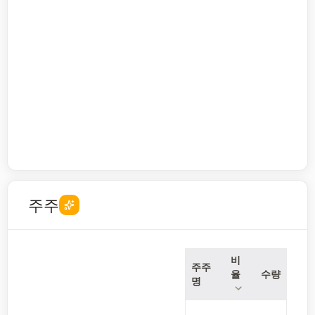
주주
비
주주
율
수량
명