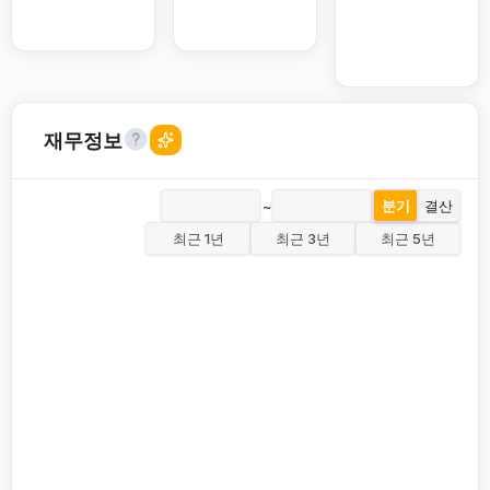
재무정보
~
분기
결산
최근 1년
최근 3년
최근 5년