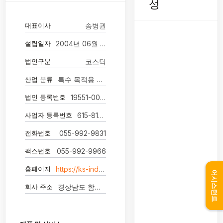
성
대표이사
송병권
설립일자
2004년 06월 03일
법인구분
코스닥
산업 분류
특수 목적용 기계 제조업
법인 등록번호
19551-0072268
사업자 등록번호
615-81-38175
전화번호
055-992-9831
팩스번호
055-992-9966
홈페이지
https://ks-industry.co.kr/
어시스턴트
회사 주소
경상남도 함안군 군북면 석교천길 223 -