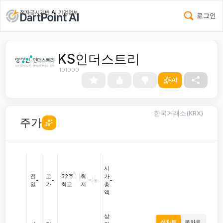
전자공시기반 AI 기업정보
로그인
KS인더스트리
101000
AI
한국거래소(KRX)
주가
시
전
고
52주
|
최
가
-
|
-
-
-
-
일
가
최고
저
총
액
상
선차트
봉차트