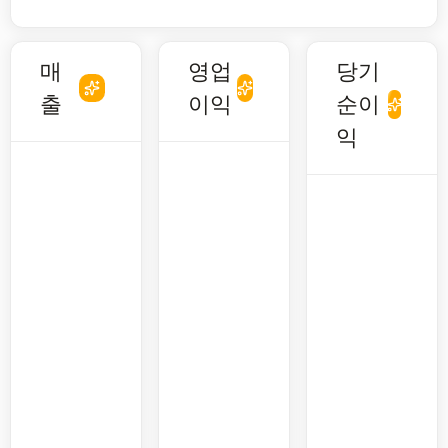
매
영업
당기
출
이익
순이
익