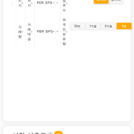
시
저
장
|
PER
|
EPS
-
|
-
-
-
-
가
가
주
수
외
거
국
30분
1개월
3개월
1년
거
래
인
PBR
|
BPS
-
|
-
래
-
-
-
대
보
량
금
유
량