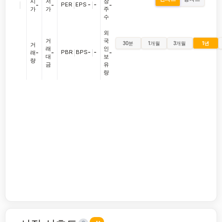
시
저
장
|
PER
|
EPS
-
|
-
-
-
-
가
가
주
수
외
거
국
30분
1개월
3개월
1년
거
래
인
PBR
|
BPS
-
|
-
래
-
-
-
대
보
량
금
유
량