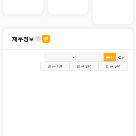
재무정보
~
분기
결산
최근 1년
최근 3년
최근 5년