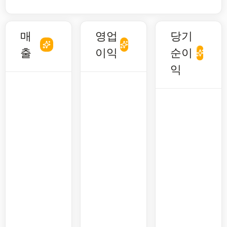
매
영업
당기
출
이익
순이
익