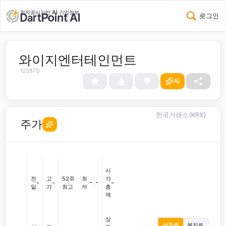
전자공시기반 AI 기업정보
로그인
와이지엔터테인먼트
122870
AI
한국거래소(KRX)
주가
시
전
고
52주
|
최
가
-
|
-
-
-
-
일
가
최고
저
총
액
상
선차트
봉차트