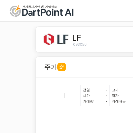
전자공시기반 AI 기업정보
LF
093050
주가
전일
-
고가
|
시가
-
저가
거래량
-
거래대금