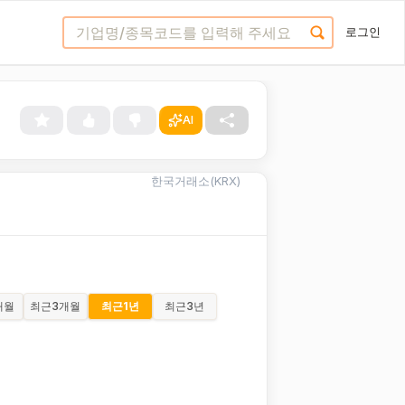
로그인
AI
한국거래소(KRX)
개월
최근
3개월
최근
1년
최근
3년