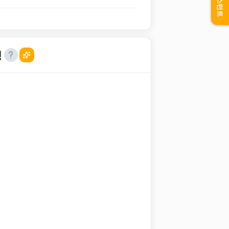
어시스턴트
성