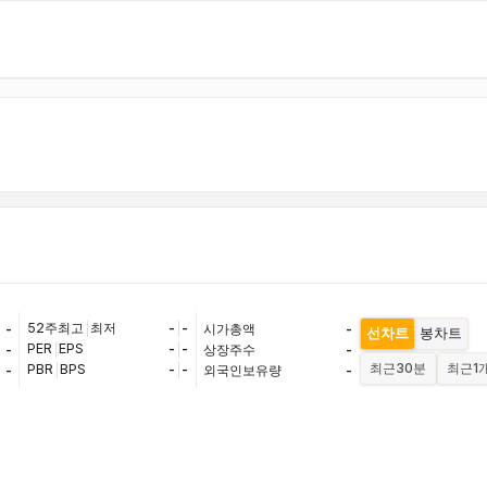
52주최고
|
최저
-
|
-
-
시가총액
-
선차트
봉차트
PER
|
EPS
-
|
-
-
상장주수
-
최근
30분
최근
1
PBR
|
BPS
-
|
-
-
외국인보유량
-