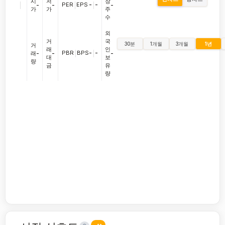
시
저
장
|
PER
|
EPS
-
|
-
-
-
-
가
가
주
수
외
거
국
30분
1개월
3개월
1년
거
래
인
PBR
|
BPS
-
|
-
래
-
-
-
대
보
량
금
유
량