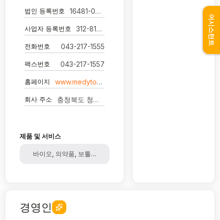
법인 등록번호
16481-0016928
어시스턴트
사업자 등록번호
312-81-42130
전화번호
043-217-1555
팩스번호
043-217-1557
홈페이지
www.medytox.com
회사 주소
충청북도 청원군 오창읍 각리1길 78 (주)메디톡스
제품 및 서비스
바이오, 의약품, 보툴리눔독소제제
경영인