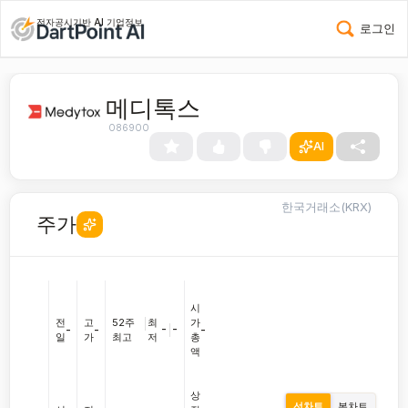
전자공시기반 AI 기업정보
로그인
메디톡스
086900
AI
한국거래소(KRX)
주가
시
전
고
52주
|
최
가
-
|
-
-
-
-
일
가
최고
저
총
액
상
선차트
봉차트