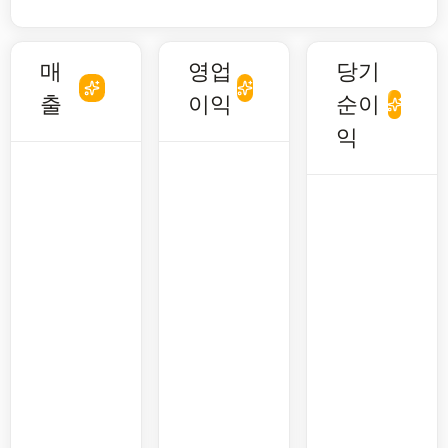
매
영업
당기
출
이익
순이
익