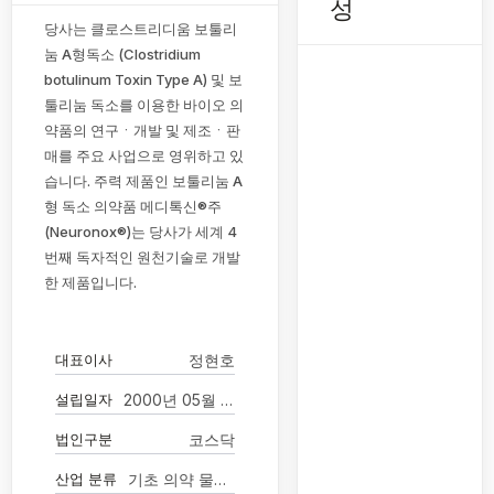
성
당사는 클로스트리디움 보툴리
눔 A형독소 (Clostridium
botulinum Toxin Type A) 및 보
툴리눔 독소를 이용한 바이오 의
약품의 연구ㆍ개발 및 제조ㆍ판
매를 주요 사업으로 영위하고 있
습니다. 주력 제품인 보툴리눔 A
형 독소 의약품 메디톡신®주
(Neuronox®)는 당사가 세계 4
번째 독자적인 원천기술로 개발
한 제품입니다.
대표이사
정현호
설립일자
2000년 05월 02일
법인구분
코스닥
산업 분류
기초 의약 물질 및 생물학적 제제 제조업