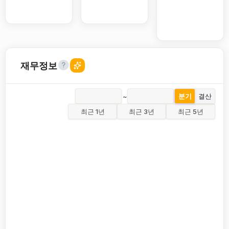
재무정보
~
분기
결산
최근 1년
최근 3년
최근 5년