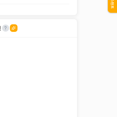
어시스턴트
성