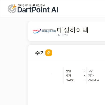
전자공시기반 AI 기업정보
대성하이텍
129920
주가
전일
-
고가
|
시가
-
저가
거래량
-
거래대금