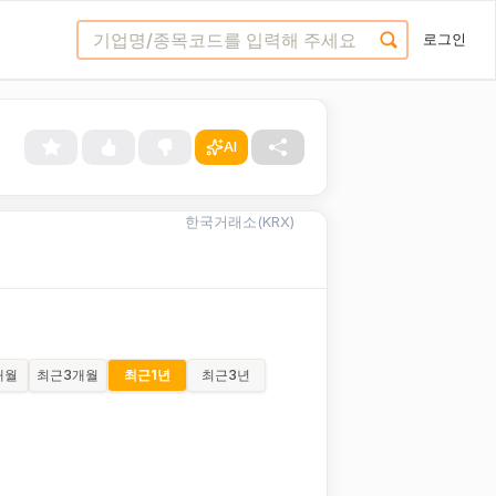
로그인
AI
한국거래소(KRX)
개월
최근
3개월
최근
1년
최근
3년