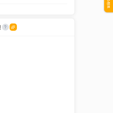
어시스턴트
성