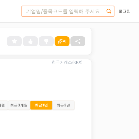
로그인
AI
한국거래소(KRX)
개월
최근
3개월
최근
1년
최근
3년