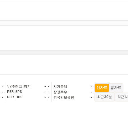
52주최고
|
최저
-
|
-
-
시가총액
-
선차트
봉차트
PER
|
EPS
-
|
-
-
상장주수
-
최근
30분
최근
1
PBR
|
BPS
-
|
-
-
외국인보유량
-