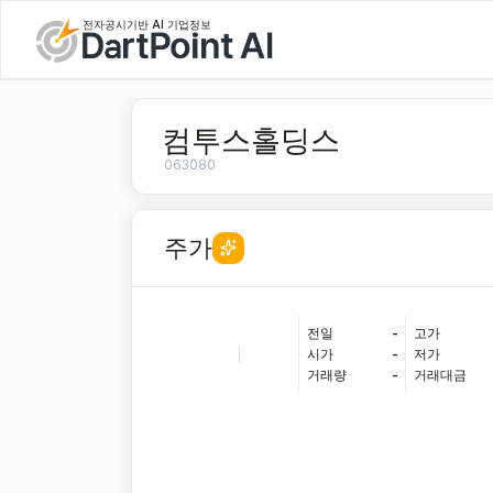
전자공시기반 AI 기업정보
컴투스홀딩스
063080
주가
전일
-
고가
|
시가
-
저가
거래량
-
거래대금