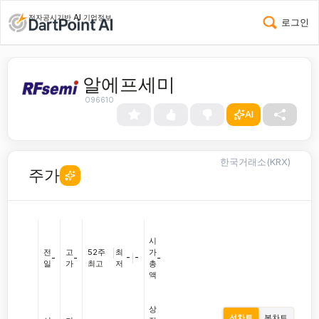
전자공시기반 AI 기업정보
로그인
알에프세미
096610
AI
한국거래소(KRX)
주가
시
전
고
52주
|
최
가
-
|
-
-
-
-
일
가
최고
저
총
액
상
선차트
봉차트