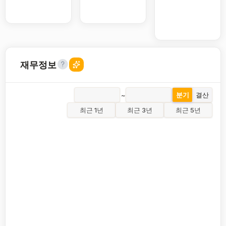
재무정보
~
분기
결산
최근 1년
최근 3년
최근 5년