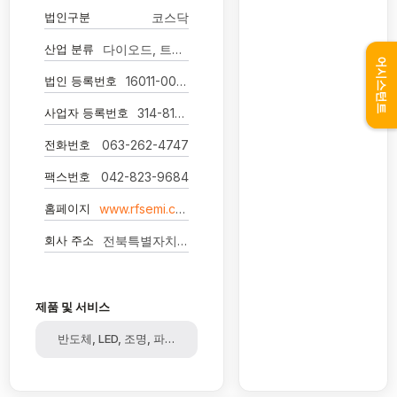
법인구분
코스닥
산업 분류
다이오드, 트랜지스터 및 유사 반도체 소자 제조업
어시스턴트
법인 등록번호
16011-0088660
사업자 등록번호
314-81-28793
전화번호
063-262-4747
팩스번호
042-823-9684
홈페이지
www.rfsemi.co.kr
회사 주소
전북특별자치도 완주군 봉동읍 완주산단6로 12 알에프세미 전주1공장
제품 및 서비스
반도체, LED, 조명, 파운드리, 웨이퍼