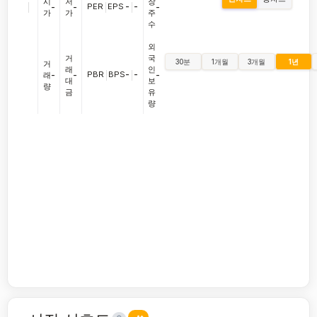
시
저
장
|
PER
|
EPS
-
|
-
-
-
-
가
가
주
수
외
거
국
30분
1개월
3개월
1년
거
래
인
PBR
|
BPS
-
|
-
래
-
-
-
대
보
량
금
유
량