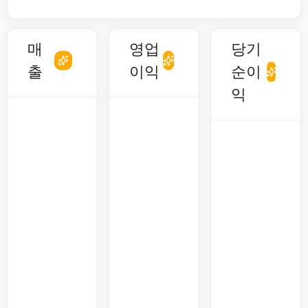
매
영업
당기
출
이익
순이
익